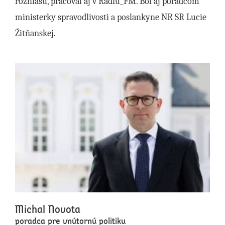
rozhlasu, pracoval aj v Rádiu_FM. Bol aj poradcom
ministerky spravodlivosti a poslankyne NR SR Lucie
Žitňanskej.
Michal Novota
poradca pre vnútornú politiku