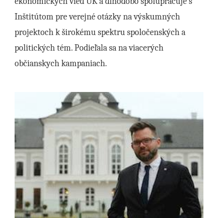
ekonomických vied UK a dlhodobo spolupracuje s
Inštitútom pre verejné otázky na výskumných
projektoch k širokému spektru spoločenských a
politických tém. Podieľala sa na viacerých
občianskych kampaniach.