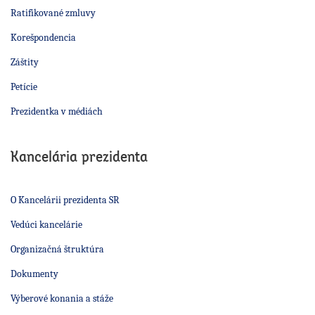
Ratifikované zmluvy
Korešpondencia
Záštity
Petície
Prezidentka v médiách
Kancelária prezidenta
O Kancelárii prezidenta SR
Vedúci kancelárie
Organizačná štruktúra
Dokumenty
Výberové konania a stáže