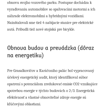
obnovu svojho vozového parku. Postupne dochádza k
vyraďovaniu automobilov so spaľovacími motormi a ich
náhrade elektromobilmi a hybridnými vozidlami.
Nainštalovali sme tiež 4 nabíjacie stanice pre elektrické
autá. Pribudli tiež nové stojiská pre bicykle.
Obnova budov a prevádzka (dôraz
na energetiku)
Pre Grasalkovičov a Karáčoniho palác bol vypracovaný
účelový energetický audit, ktorý identifikoval súbor
opatrení s potenciálom zredukovať emisie CO2 vznikajúce
spotrebou energie v týchto budovách o 2/3. Energetická
efektívnosť a vlastné obnoviteľné zdroje energie sú
kľúčovými oblasťami.