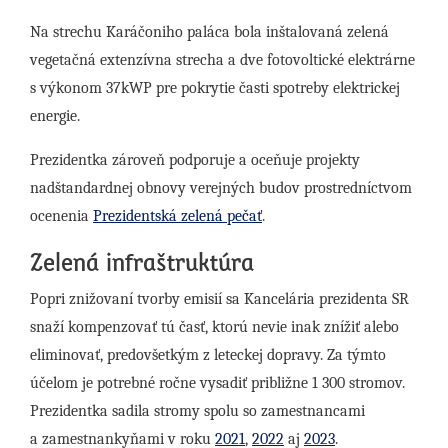
Na strechu Karáčoniho paláca bola inštalovaná zelená
vegetačná extenzívna strecha a dve fotovoltické elektrárne
s výkonom 37kWP pre pokrytie časti spotreby elektrickej
energie.
Prezidentka zároveň podporuje a oceňuje projekty
nadštandardnej obnovy verejných budov prostredníctvom
ocenenia
Prezidentská zelená pečať
.
Zelená infraštruktúra
Popri znižovaní tvorby emisií sa Kancelária prezidenta SR
snaží kompenzovať tú časť, ktorú nevie inak znížiť alebo
eliminovať, predovšetkým z leteckej dopravy. Za týmto
účelom je potrebné ročne vysadiť približne 1 300 stromov.
Prezidentka sadila stromy spolu so zamestnancami
a zamestnankyňami v roku
2021
,
2022
aj
2023
.