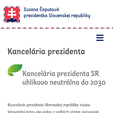
Zuzana Čaputová
prezidentka Slovenskej republiky
Otv
Kancelária prezidenta
Kancelária prezidenta Slovenskej republiky vníma
klimatickú krízu ako jednu z veľkých výziev súčasnosti.