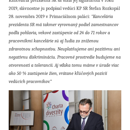
Kancelária prezidenta SR sa stala jej signatárom v roku
2019, slávnostne ju podpísal vedúci KP SR Štefan Rozkopál
28. novembra 2019 v Primaciálnom paláci:
"Kancelária
prezidenta SR má takmer vyrovnaný podiel zamestnancov
podľa pohlavia, vekové zastúpenie od 24 do 71 rokov a
pracovníkmi kancelárie sú aj ľudia zo zníženou
zdravotnou schopnosťou. Neuplatňujeme ani pozitívnu ani
negatívnu diskrimináciu. Pracovné prostredie budujeme na
otvorenosti a tolerancii. Aj vďaka tomu máme v úrade viac
ako 50 % zastúpenie žien, vrátane kľúčových pozícií
vedúcich pracovníkov.“