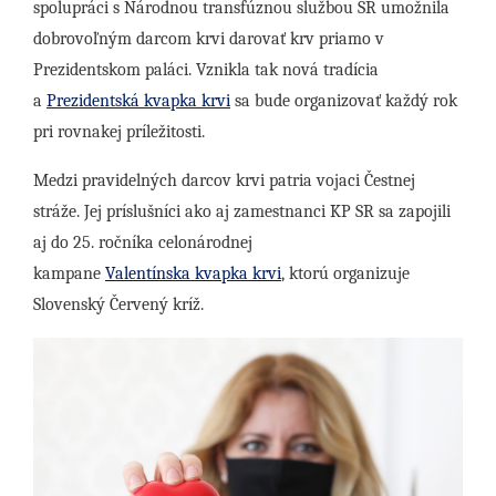
spolupráci s Národnou transfúznou službou SR umožnila
dobrovoľným darcom krvi darovať krv priamo v
Prezidentskom paláci. Vznikla tak nová tradícia
a
Prezidentská kvapka krvi
sa bude organizovať každý rok
pri rovnakej príležitosti.
Medzi pravidelných darcov krvi patria vojaci Čestnej
stráže. Jej príslušníci ako aj zamestnanci KP SR sa zapojili
aj do 25. ročníka celonárodnej
kampane
Valentínska kvapka krvi
, ktorú organizuje
Slovenský Červený kríž.