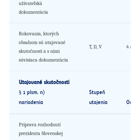
užívateľská
dokumentácia
Rokovania, ktorých
obsahom sú utajované
T, D, V
4 až 6
skutočnosti a s nimi
súvisiaca dokumentácia
Utajované skutočnosti
§ 1 písm. n)
Stupeň
nariadenia
utajenia
Odôvo
Príprava rozhodnutí
prezidenta Slovenskej