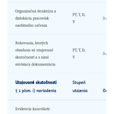
Organizačná štruktúra a
PT, T, D,
dislokácia pracovísk
3 až 6
V
osobitného určenia
Rokovania, ktorých
obsahom sú utajované
PT, T, D,
3 až 6
skutočnosti a s nimi
V
súvisiaca dokumentácia
Utajované skutočnosti
Stupeň
§ 1 písm. i) nariadenia
utajenia
Odôvo
Evidencia kancelárie