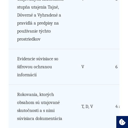
stupňa utajenia Tajné,
Dôverné a Vyhradené a
pravidlá a predpisy na
používanie týchto
prostriedkov
Evidencie súvisiace so
šifrovou ochranou
V
6
informácií
Rokovania, ktorých
obsahom sú utajované
T, D, V
4 až 6
skutočnosti a s nimi
súvisiaca dokumentácia