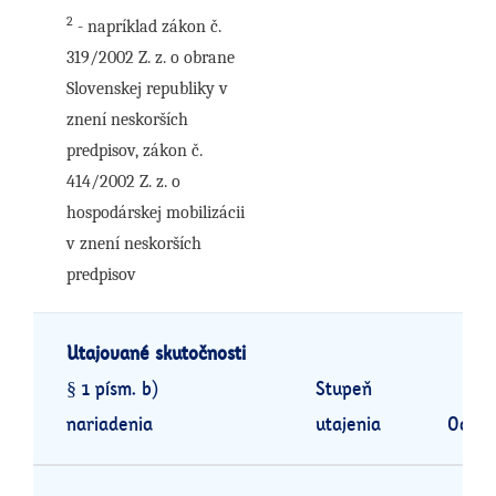
2
- napríklad zákon č.
319/2002 Z. z. o obrane
Slovenskej republiky v
znení neskorších
predpisov, zákon č.
414/2002 Z. z. o
hospodárskej mobilizácii
v znení neskorších
predpisov
Utajované skutočnosti
§ 1 písm. b)
Stupeň
nariadenia
utajenia
Odôvo