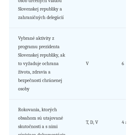
osôb určených vládou
Slovenskej republiky a
zahraničných delegácií
Vybrané aktivity z
programu prezidenta
Slovenskej republiky, ak
to vyžaduje ochrana
V
6
života, zdravia a
bezpečnosti chránenej
osoby
Rokovania, ktorých
obsahom sú utajované
T, D, V
4 až 6
skutočnosti a s nimi