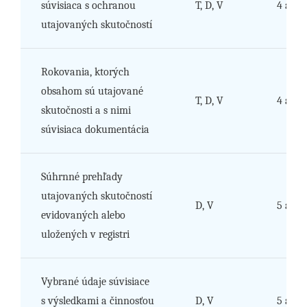
súvisiaca s ochranou
T, D, V
4 až 6
utajovaných skutočností
Rokovania, ktorých
obsahom sú utajované
T, D, V
4 až 6
skutočnosti a s nimi
súvisiaca dokumentácia
Súhrnné prehľady
utajovaných skutočností
D, V
5 a 6
evidovaných alebo
uložených v registri
Vybrané údaje súvisiace
s výsledkami a činnosťou
D, V
5 a 6