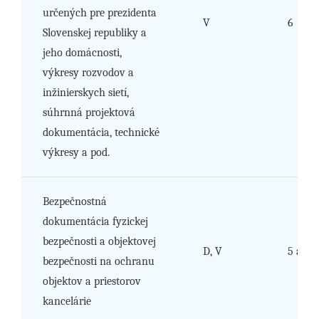
určených pre prezidenta
V
6
Slovenskej republiky a
jeho domácnosti,
výkresy rozvodov a
inžinierskych sietí,
súhrnná projektová
dokumentácia, technické
výkresy a pod.
Bezpečnostná
dokumentácia fyzickej
bezpečnosti a objektovej
D, V
5 a 6
bezpečnosti na ochranu
objektov a priestorov
kancelárie