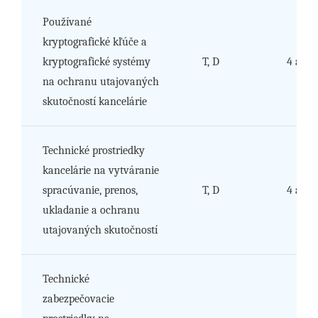
Používané
kryptografické kľúče a
kryptografické systémy
T, D
4 a 5
na ochranu utajovaných
skutočností kancelárie
Technické prostriedky
kancelárie na vytváranie
spracúvanie, prenos,
T, D
4 a 5
ukladanie a ochranu
utajovaných skutočností
Technické
zabezpečovacie