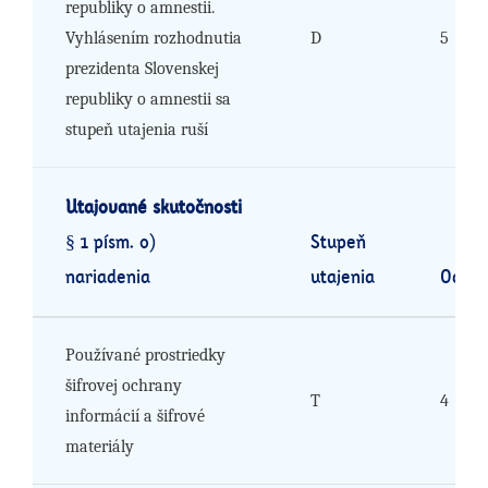
republiky o amnestii.
Vyhlásením rozhodnutia
D
5
prezidenta Slovenskej
republiky o amnestii sa
stupeň utajenia ruší
Utajované skutočnosti
§ 1 písm. o)
Stupeň
nariadenia
utajenia
Odôvo
Používané prostriedky
šifrovej ochrany
T
4
informácií a šifrové
materiály