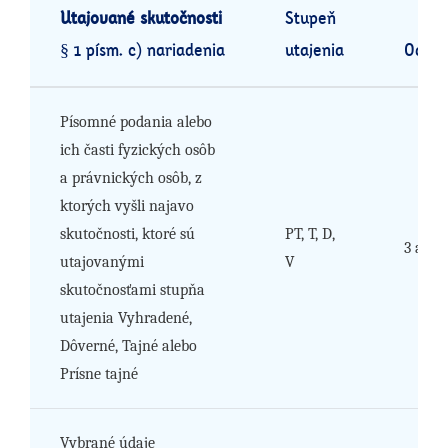
Utajované skutočnosti
Stupeň
§ 1 písm. c) nariadenia
utajenia
Odôvo
Písomné podania alebo
ich časti fyzických osôb
a právnických osôb, z
ktorých vyšli najavo
skutočnosti, ktoré sú
PT, T, D,
3 až 6
utajovanými
V
skutočnosťami stupňa
utajenia Vyhradené,
Dôverné, Tajné alebo
Prísne tajné
Vybrané údaje