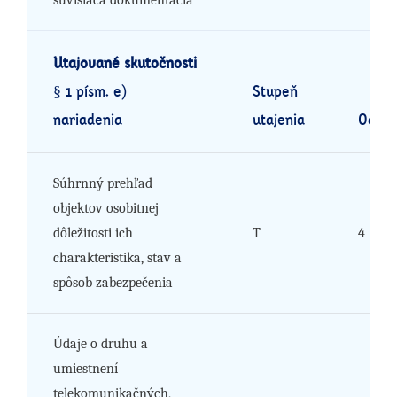
súvisiaca dokumentácia
Utajované skutočnosti
§ 1 písm. e)
Stupeň
nariadenia
utajenia
Odôvo
Súhrnný prehľad
objektov osobitnej
dôležitosti ich
T
4
charakteristika, stav a
spôsob zabezpečenia
Údaje o druhu a
umiestnení
telekomunikačných,