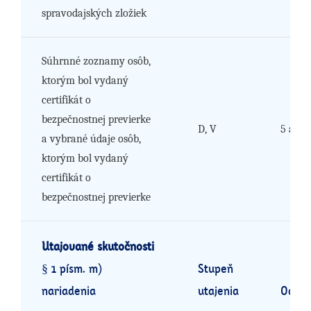
spravodajských zložiek
Súhrnné zoznamy osôb,
ktorým bol vydaný
certifikát o
bezpečnostnej previerke
D, V
5 a 6
a vybrané údaje osôb,
ktorým bol vydaný
certifikát o
bezpečnostnej previerke
Utajované skutočnosti
§ 1 písm. m)
Stupeň
nariadenia
utajenia
Odôvo