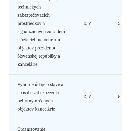
technických
zabezpečovacích
prostriedkov a
D, V
5 a 6
signalizačných zariadení
slúžiacich na ochranu
objektov prezidenta
Slovenskej republiky a
kancelárie
Vybrané údaje o stave a
spôsobe zabezpečenia
D, V
5 a 6
ochrany určených
objektov kancelárie
Organizovanie