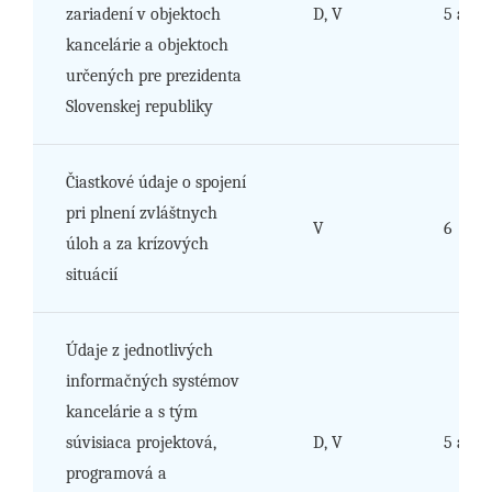
zariadení v objektoch
D, V
5 a 6
kancelárie a objektoch
určených pre prezidenta
Slovenskej republiky
Čiastkové údaje o spojení
pri plnení zvláštnych
V
6
úloh a za krízových
situácií
Údaje z jednotlivých
informačných systémov
kancelárie a s tým
súvisiaca projektová,
D, V
5 a 6
programová a