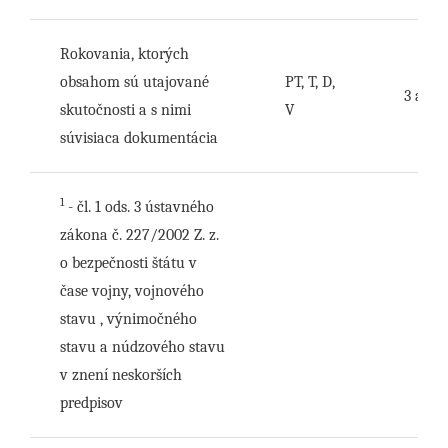
Rokovania, ktorých
obsahom sú utajované
PT, T, D,
3 až 6
skutočnosti a s nimi
V
súvisiaca dokumentácia
1
- čl. 1 ods. 3 ústavného
zákona č. 227/2002 Z. z.
o bezpečnosti štátu v
čase vojny, vojnového
stavu , výnimočného
stavu a núdzového stavu
v znení neskorších
predpisov