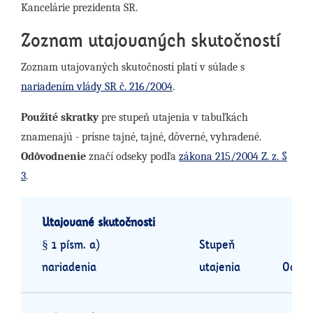
Kancelárie prezidenta SR.
Zoznam utajovaných skutočností
Zoznam utajovaných skutočností platí v súlade s
nariadením vlády SR č. 216/2004
.
Použité skratky
pre stupeň utajenia v tabuľkách
znamenajú - prísne tajné, tajné, dôverné, vyhradené.
Odôvodnenie
značí odseky podľa
zákona 215/2004 Z. z. §
3
.
Utajované skutočnosti
§ 1 písm. a)
Stupeň
nariadenia
utajenia
Odôvo