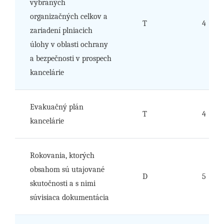
vybraných
organizačných celkov a
T
4
zariadení plniacich
úlohy v oblasti ochrany
a bezpečnosti v prospech
kancelárie
Evakuačný plán
T
4
kancelárie
Rokovania, ktorých
obsahom sú utajované
D
5
skutočnosti a s nimi
súvisiaca dokumentácia