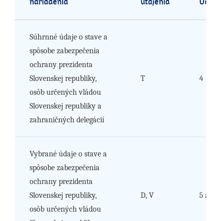
nariadenia
utajenia
Odôvo
Súhrnné údaje o stave a
spôsobe zabezpečenia
ochrany prezidenta
Slovenskej republiky,
T
4
osôb určených vládou
Slovenskej republiky a
zahraničných delegácií
Vybrané údaje o stave a
spôsobe zabezpečenia
ochrany prezidenta
Slovenskej republiky,
D, V
5 a 6
osôb určených vládou