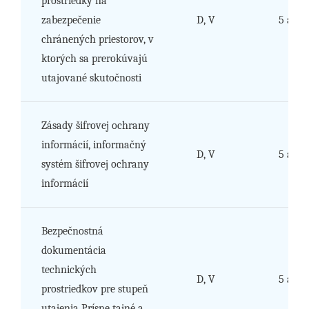
prostriedky na
zabezpečenie
D, V
5 a 6
chránených priestorov, v
ktorých sa prerokúvajú
utajované skutočnosti
Zásady šifrovej ochrany
informácií, informačný
D, V
5 a 6
systém šifrovej ochrany
informácií
Bezpečnostná
dokumentácia
technických
D, V
5 a 6
prostriedkov pre stupeň
utajenia Prísne tajné a