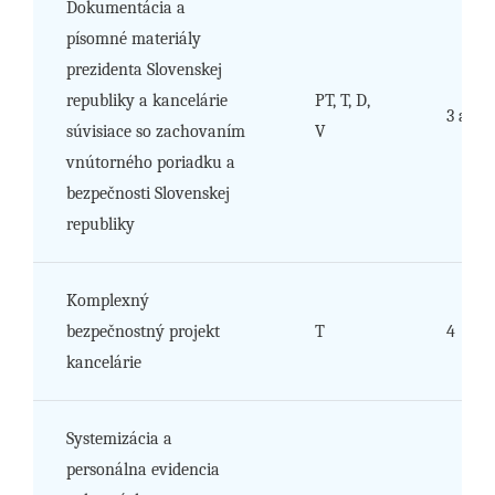
Dokumentácia a
písomné materiály
prezidenta Slovenskej
republiky a kancelárie
PT, T, D,
3 až 6
súvisiace so zachovaním
V
vnútorného poriadku a
bezpečnosti Slovenskej
republiky
Komplexný
bezpečnostný projekt
T
4
kancelárie
Systemizácia a
personálna evidencia