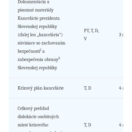
Dokumentácia a
písomné materiály
Kancelárie prezidenta
Slovenskej republiky
PT, T, D,
(ďalej len „kancelária“)
3 až 6
V
súvisiace so zachovaním
1
bezpečnosti
a
2
zabezpečenia obrany
Slovenskej republiky
Krízový plán kancelárie
T, D
4 a 5
Celkový prehľad
dislokácie osobitných
miest krízového
T, D
4 a 5