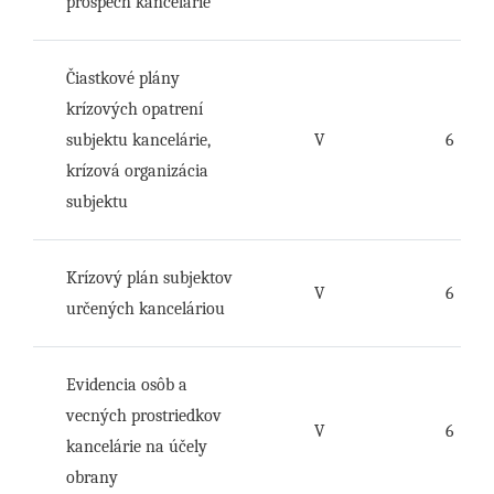
prospech kancelárie
Čiastkové plány
krízových opatrení
subjektu kancelárie,
V
6
krízová organizácia
subjektu
Krízový plán subjektov
V
6
určených kanceláriou
Evidencia osôb a
vecných prostriedkov
V
6
kancelárie na účely
obrany