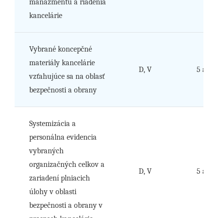
manažmentu a riadenia
kancelárie
Vybrané koncepčné
materiály kancelárie
D, V
5 a 6
vzťahujúce sa na oblasť
bezpečnosti a obrany
Systemizácia a
personálna evidencia
vybraných
organizačných celkov a
D, V
5 a 6
zariadení plniacich
úlohy v oblasti
bezpečnosti a obrany v