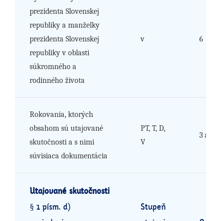
prezidenta Slovenskej
republiky a manželky
prezidenta Slovenskej
v
6
republiky v oblasti
súkromného a
rodinného života
Rokovania, ktorých
obsahom sú utajované
PT, T, D,
3 až 6
skutočnosti a s nimi
V
súvisiaca dokumentácia
Utajované skutočnosti
§ 1 písm. d)
Stupeň