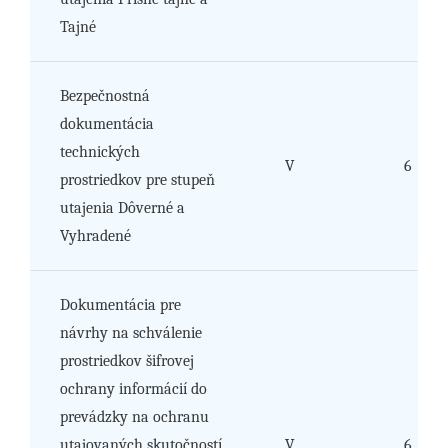
Tajné
Bezpečnostná
dokumentácia
technických
V
6
prostriedkov pre stupeň
utajenia Dôverné a
Vyhradené
Dokumentácia pre
návrhy na schválenie
prostriedkov šifrovej
ochrany informácií do
prevádzky na ochranu
utajovaných skutočností
V
6