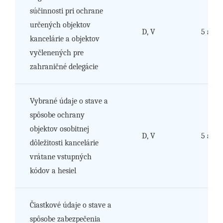
súčinnosti pri ochrane
určených objektov
D, V
5 a 6
kancelárie a objektov
vyčlenených pre
zahraničné delegácie
Vybrané údaje o stave a
spôsobe ochrany
objektov osobitnej
D, V
5 a 6
dôležitosti kancelárie
vrátane vstupných
kódov a hesiel
Čiastkové údaje o stave a
spôsobe zabezpečenia