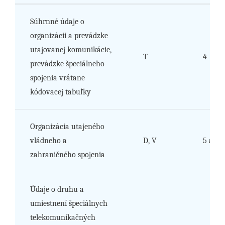
Súhrnné údaje o
organizácii a prevádzke
utajovanej komunikácie,
T
4
prevádzke špeciálneho
spojenia vrátane
kódovacej tabuľky
Organizácia utajeného
vládneho a
D, V
5 a 6
zahraničného spojenia
Údaje o druhu a
umiestnení špeciálnych
telekomunikačných