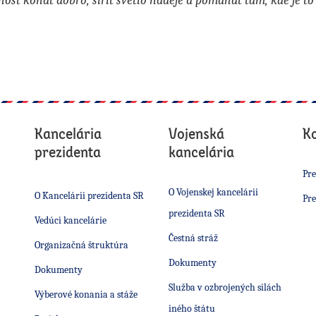
osť konať dobro, šíriť svetlo nádeje a pomáhať tam, kde je to
Kancelária
Vojenská
K
prezidenta
kancelária
Pre
O Vojenskej kancelárii
O Kancelárii prezidenta SR
Pre
prezidenta SR
Vedúci kancelárie
Čestná stráž
Organizačná štruktúra
Dokumenty
Dokumenty
Služba v ozbrojených silách
Výberové konania a stáže
iného štátu