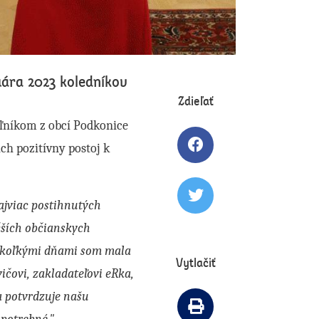
uára 2023 koledníkov
Zdieľať
oľníkom z obcí Podkonice
ich pozitívny postoj k
Zdielať článok na 
najviac postihnutých
Tweetovať článok
čších občianskych
iekoľkými dňami som mala
Vytlačiť
ičovi, zakladateľovi eRka,
a potvrdzuje našu
Vytlačiť článok