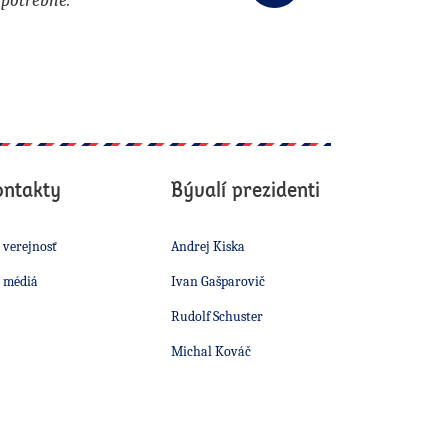
 potrebné."
ontakty
Bývalí prezidenti
 verejnosť
Andrej Kiska
 médiá
Ivan Gašparovič
Rudolf Schuster
Michal Kováč