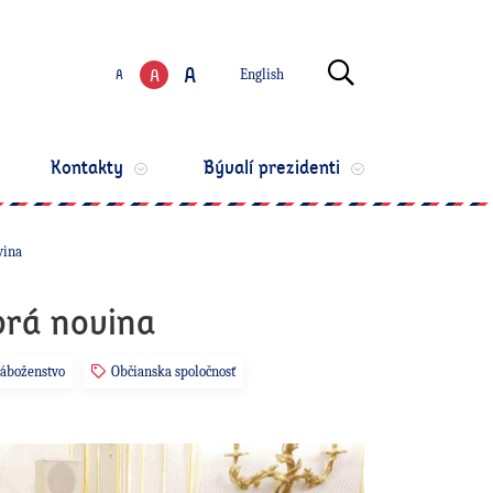
Zmeniť jazyk
Otvoriť vyhľ
A
A
A
English
Zmeniť veľkosť te
Kontakty
Bývalí prezidenti
vina
brá novina
áboženstvo
Občianska spoločnosť