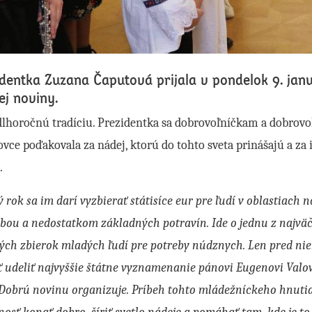
identka Zuzana Čaputová prijala v pondelok 9. jan
ej noviny.
dlhoročnú tradíciu. Prezidentka sa dobrovoľníčkam a dobrov
ovce poďakovala za nádej, ktorú do tohto sveta prinášajú a za 
u.
 rok sa im darí vyzbierať státisíce eur pre ľudí v oblastiach 
bou a nedostatkom základných potravín. Ide o jednu z najvä
ných zbierok mladých ľudí pre potreby núdznych. Len pred n
ť udeliť najvyššie štátne vyznamenanie pánovi Eugenovi Valov
 Dobrú novinu organizuje. Príbeh tohto mládežníckeho hnuti