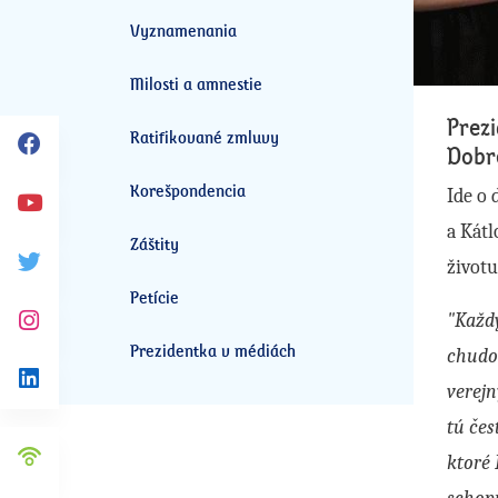
Vyznamenania
Milosti a amnestie
Prez
Ratifikované zmluvy
Dobr
Facebook
Korešpondencia
Ide o 
Youtube
a Kátl
Záštity
život
Twitter
Petície
"Každý
Instagram
Prezidentka v médiách
chudo
verej
Linkedin
tú čes
ktoré