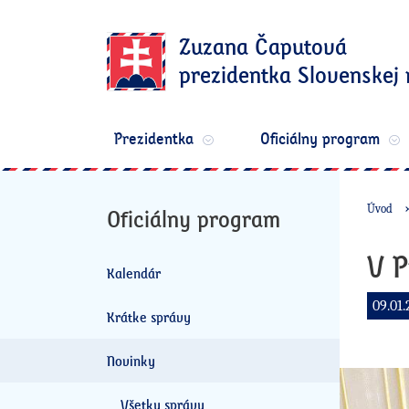
Zuzana Čaputová
prezidentka Slovenskej 
Prezidentka
Oficiálny program
Úvod
Oficiálny program
V P
Kalendár
09.01.
Krátke správy
Novinky
Všetky správy