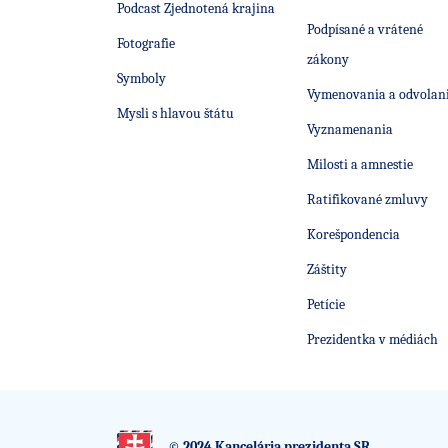
Podcast Zjednotená krajina
Podpísané a vrátené
Fotografie
zákony
Symboly
Vymenovania a odvolan
Mysli s hlavou štátu
Vyznamenania
Milosti a amnestie
Ratifikované zmluvy
Korešpondencia
Záštity
Petície
Prezidentka v médiách
© 2024 Kancelária prezidenta SR