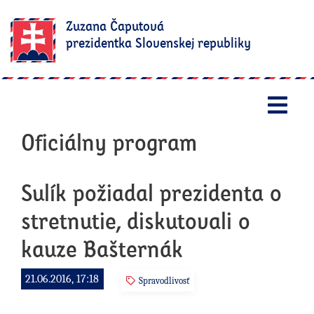
Zuzana Čaputová
prezidentka Slovenskej republiky
Otv
Oficiálny program
Sulík požiadal prezidenta o
stretnutie, diskutovali o
kauze Bašternák
21.06.2016, 17:18
Spravodlivosť