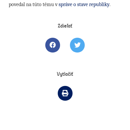
povedal na túto tému v
správe o stave republiky
.
Zdieľať
Zdielať článok na Facebooku
Tweetovať článok
Vytlačiť
Vytlačiť článok