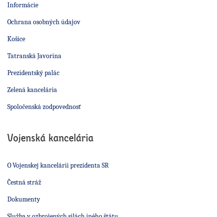
Informácie
Ochrana osobných údajov
Košice
Tatranská Javorina
Prezidentský palác
Zelená kancelária
Spoločenská zodpovednosť
Vojenská kancelária
O Vojenskej kancelárii prezidenta SR
Čestná stráž
Dokumenty
Služba v ozbrojených silách iného štátu