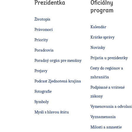
Prezidentka
Oficiálny
program
Životopis
Kalendár
Právomoci
Krátke správy
Priority
Novinky
Poradcovia
Prijatia u prezidentky
Poradný orgán pre menšiny
Cesty do regiónov a
Prejavy
zahraničia
Podcast Zjednotená krajina
Podpísané a vrátené
Fotografie
zákony
Symboly
Vymenovania a odvolan
Mysli s hlavou štátu
Vyznamenania
Milosti a amnestie