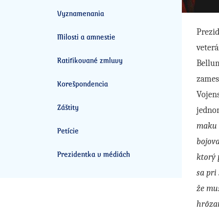
Vyznamenania
Prezi
Milosti a amnestie
veterá
Ratifikované zmluvy
Bellum
zamest
Korešpondencia
Vojens
Záštity
jednom
maku a
Petície
bojova
Prezidentka v médiách
ktorý 
sa pri
že mus
hrôza