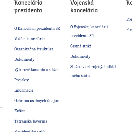
Kancelária
Vojenská
K
prezidenta
kancelária
Pre
O Vojenskej kancelárii
O Kancelárii prezidenta SR
Pre
prezidenta SR
Vedúci kancelárie
Čestná stráž
Organizačná štruktúra
Dokumenty
Dokumenty
Služba v ozbrojených silách
Výberové konania a stáže
iného štátu
Projekty
Informácie
Ochrana osobných údajov
ia
Košice
Tatranská Javorina
Prezidentský palác