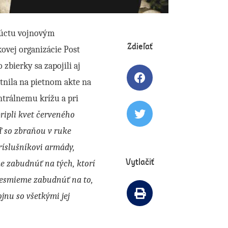
 úctu vojnovým
Zdieľať
ovej organizácie Post
zbierky sa zapojili aj
tnila na pietnom akte na
Zdielať článok na 
ntrálnemu krížu a pri
ripli kvet červeného
Tweetovať článok
eď so zbraňou v ruke
ríslušníkovi armády,
Vytlačiť
me zabudnúť na tých, ktorí
y nesmieme zabudnúť na to,
ojnu so všetkými jej
Vytlačiť článok