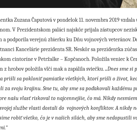
dentka Zuzana Čaputová v pondelok 11. novembra 2019 vzdala
nom. V Prezidentskom paláci najskôr prijala zástupcov nezisk
 a podporila verejnú zbierku ku Dňu vojnových veteránov. Do 
nanci Kancelárie prezidenta SR. Neskôr sa prezidentka zúčas
kom cintoríne v Petržalke – Kopčanoch. Položila veniec k Ce
 z hrobov položila vlčí mak a zapálila sviečku.
„Dnes sme si p
 prišli sa pokloniť pamiatke všetkých, ktorí prišli o život, k
li za svoju krajinu. Sme tu, aby sme sa poďakovali každému p
pre našu vlasť riskoval to najcennejšie, čo má. Nikdy nesmie
 svojej službe vlasti dostali do vojnových konfliktov. A nikd
íme robiť všetko, čo je v našich silách, aby sme nedopustili v
mi.“