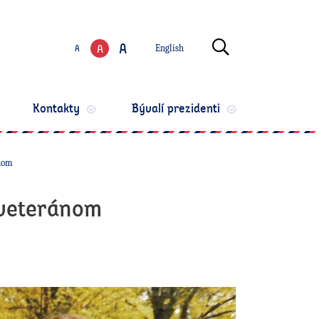
Zmeniť jazyk
Otvoriť vyhľ
A
A
A
English
Zmeniť veľkosť te
Kontakty
Bývalí prezidenti
ánom
 veteránom