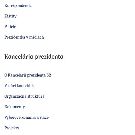
Korešpondencia
Záštity
Petície
Prezidentka v médiách
Kancelária prezidenta
O Kancelárii prezidenta SR
Vedúci kancelárie
Organizačná štruktúra
Dokumenty
Výberové konania a stáže
Projekty