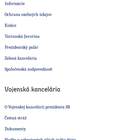
Informácie
Ochrana osobných údajov
Košice
Tatranská Javorina
Prezidentský palác
Zelená kancelária
Spoločenská zodpovednosť
Vojenská kancelária
O Vojenskej kancelárii prezidenta SR
Čestná stráž
Dokumenty
Služba v ozbrojených silách iného štátu