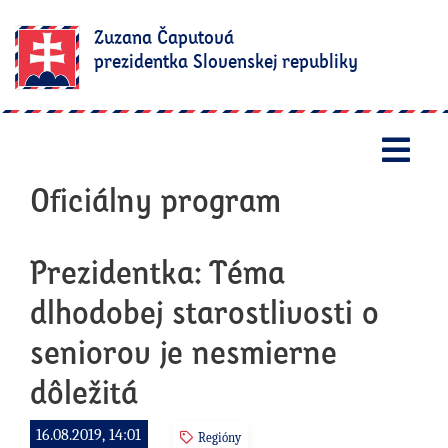
Zuzana Čaputová
prezidentka Slovenskej republiky
Otv
Oficiálny program
Prezidentka: Téma
dlhodobej starostlivosti o
seniorov je nesmierne
dôležitá
16.08.2019, 14:01
Regióny