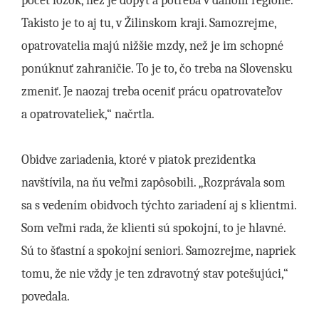
počet lôžok, než je dopyt a potreba v danom regióne.
Takisto je to aj tu, v Žilinskom kraji. Samozrejme,
opatrovatelia majú nižšie mzdy, než je im schopné
ponúknuť zahraničie. To je to, čo treba na Slovensku
zmeniť. Je naozaj treba oceniť prácu opatrovateľov
a opatrovateliek,“ načrtla.
Obidve zariadenia, ktoré v piatok prezidentka
navštívila, na ňu veľmi zapôsobili. „Rozprávala som
sa s vedením obidvoch týchto zariadení aj s klientmi.
Som veľmi rada, že klienti sú spokojní, to je hlavné.
Sú to šťastní a spokojní seniori. Samozrejme, napriek
tomu, že nie vždy je ten zdravotný stav potešujúci,“
povedala.