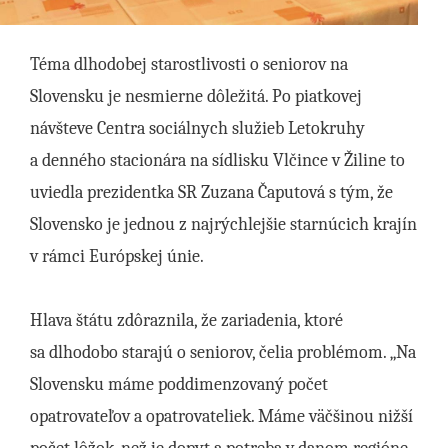
Téma dlhodobej starostlivosti o seniorov na
Slovensku je nesmierne dôležitá. Po piatkovej
návšteve Centra sociálnych služieb Letokruhy
a denného stacionára na sídlisku Vlčince v Žiline to
uviedla prezidentka SR Zuzana Čaputová s tým, že
Slovensko je jednou z najrýchlejšie starnúcich krajín
v rámci Európskej únie.
Hlava štátu zdôraznila, že zariadenia, ktoré
sa dlhodobo starajú o seniorov, čelia problémom. „Na
Slovensku máme poddimenzovaný počet
opatrovateľov a opatrovateliek. Máme väčšinou nižší