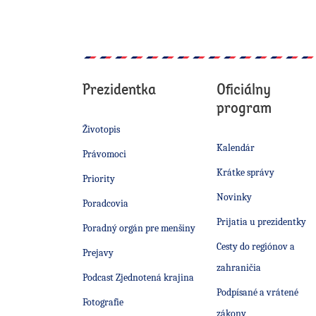
Prezidentka
Oficiálny
program
Životopis
Kalendár
Právomoci
Krátke správy
Priority
Novinky
Poradcovia
Prijatia u prezidentky
Poradný orgán pre menšiny
Cesty do regiónov a
Prejavy
zahraničia
Podcast Zjednotená krajina
Podpísané a vrátené
Fotografie
zákony