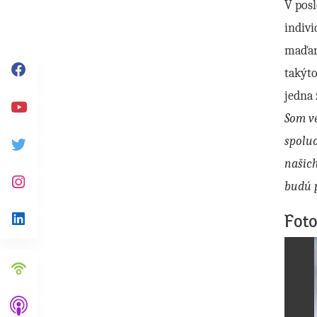
V pos
indiv
maďars
takýt
Facebook
jedna 
Youtube
Som ve
spolu
Twitter
našich
budú p
Instagram
Foto
Linkedin