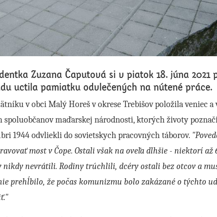
dentka Zuzana Čaputová si v piatok 18. júna 2021
zdu uctila pamiatku odvlečených na nútené práce.
tníku v obci Malý Horeš v okrese Trebišov položila veniec a 
h spoluobčanov maďarskej národnosti, ktorých životy poznačil
ri 1944 odvliekli do sovietskych pracovných táborov.
"Poveda
ravovať most v Čope. Ostali však na oveľa dlhšie - niektorí až 
nikdy nevrátili. Rodiny trúchlili, dcéry ostali bez otcov a mu
ie prehĺbilo, že počas komunizmu bolo zakázané o týchto ud
ť."