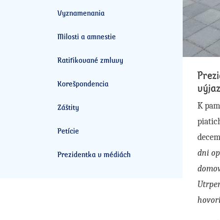
Vyznamenania
Milosti a amnestie
Ratifikované zmluvy
Prezi
Korešpondencia
výja
K pamä
Záštity
piatic
Petície
decemb
dni op
Prezidentka v médiách
domov 
Utrpen
hovori