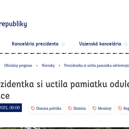
republiky
Kancelária prezidenta
Vojenská kancelária
Oficiálny program
Novinky
Prezidentka si uctila pamiatku odvlečený
zidentka si uctila pamiatku odv
áce
2021, 00:00
Domáca politika
História
Menšiny
Reg