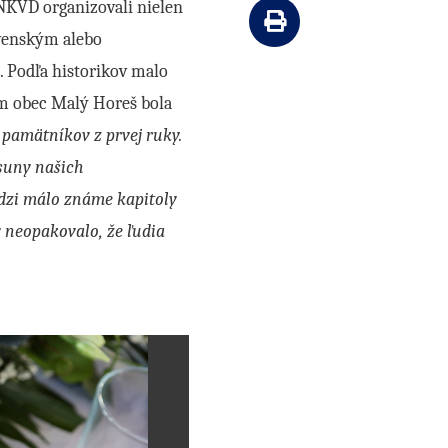
NKVD organizovali nielen
Vytlačiť článok
ovenským alebo
. Podľa historikov malo
om obec Malý Horeš bola
 pamätníkov z prvej ruky.
dsuny našich
dzi málo známe kapitoly
y neopakovalo, že ľudia