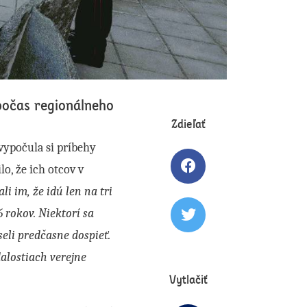
 počas regionálneho
Zdieľať
vypočula si príbehy
o, že ich otcov v
Zdielať článok na 
li im, že idú len na tri
6 rokov. Niektorí sa
Tweetovať článok
seli predčasne dospieť.
alostiach verejne
Vytlačiť