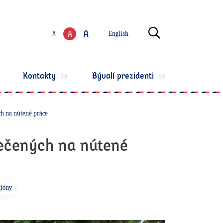
Zmeniť jazyk
Otvoriť vyhľ
A
A
A
English
Zmeniť veľkosť te
Kontakty
Bývalí prezidenti
ch na nútené práce
lečených na nútené
ióny