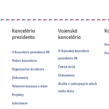
Kancelária
Vojenská
K
prezidenta
kancelária
Pre
O Vojenskej kancelárii
O Kancelárii prezidenta SR
Pre
prezidenta SR
Vedúci kancelárie
Čestná stráž
Organizačná štruktúra
Dokumenty
Dokumenty
Služba v ozbrojených silách
Výberové konania a stáže
iného štátu
Projekty
Informácie