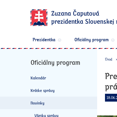
Zuzana Čaputová
prezidentka Slovenskej 
Prezidentka
Oficiálny program
Úvod
Oficiálny program
Pre
Kalendár
pr
Krátke správy
18.06.
Novinky
Všetky správy