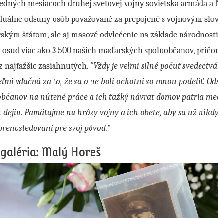
ledných mesiacoch druhej svetovej vojny sovietska armáda a 
iduálne odsuny osôb považované za prepojené s vojnovým sl
kým štátom, ale aj masové odvlečenie na základe národnosti
o osud viac ako 3 500 našich maďarských spoluobčanov, prič
z najťažšie zasiahnutých.
"Vždy je veľmi silné počuť svedectvá
ľmi vďačná za to, že sa o ne boli ochotní so mnou podeliť. O
občanov na nútené práce a ich ťažký návrat domov patria me
 dejín. Pamätajme na hrôzy vojny a ich obete, aby sa už nikd
renasledovaní pre svoj pôvod."
galéria: Malý Horeš