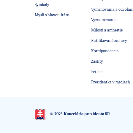
Symboly
Vymenovania a odvolan
Mysli s hlavou štátu
Vyznamenania
Milosti a amnestie
Ratifikované zmluvy
Korešpondencia
Záštity
Petície
Prezidentka v médiách
© 2024 Kancelária prezidenta SR