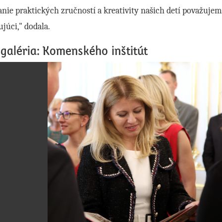
anie praktických zručností a kreativity našich detí považuj
ujúci," dodala.
galéria: Komenského inštitút