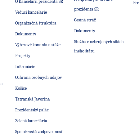
O Kancelárii prezidenta SR
Pre
prezidenta SR
Vedúci kancelárie
Čestná stráž
Organizačná štruktúra
Dokumenty
Dokumenty
Služba v ozbrojených silách
Výberové konania a stáže
iného štátu
Projekty
Informácie
Ochrana osobných údajov
ia
Košice
Tatranská Javorina
Prezidentský palác
Zelená kancelária
Spoločenská zodpovednosť