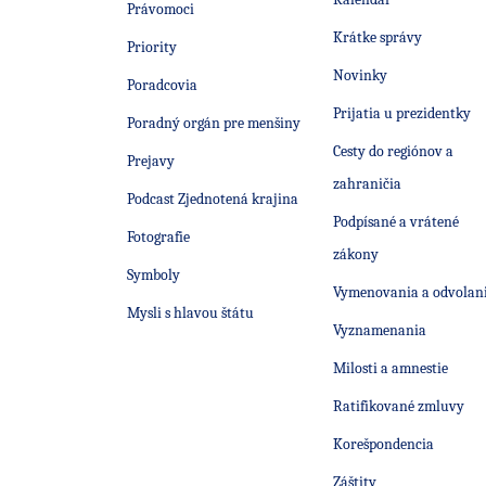
Právomoci
Krátke správy
Priority
Novinky
Poradcovia
Prijatia u prezidentky
Poradný orgán pre menšiny
Cesty do regiónov a
Prejavy
zahraničia
Podcast Zjednotená krajina
Podpísané a vrátené
Fotografie
zákony
Symboly
Vymenovania a odvolan
Mysli s hlavou štátu
Vyznamenania
Milosti a amnestie
Ratifikované zmluvy
Korešpondencia
Záštity