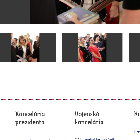
Kancelária
Vojenská
K
prezidenta
kancelária
Pre
O Vojenskej kancelárii