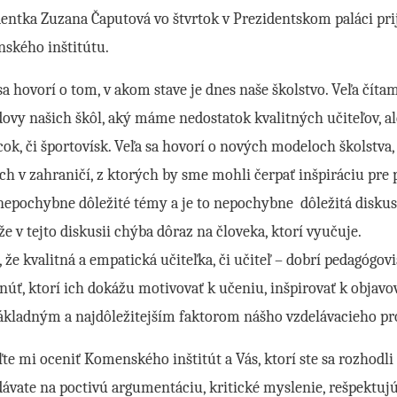
entka Zuzana Čaputová vo štvrtok v Prezidentskom paláci prij
ského inštitútu.
sa hovorí o tom, v akom stave je dnes naše školstvo. Veľa čít
ovy našich škôl, aký máme nedostatok kvalitných učiteľov, a
k, či športovísk. Veľa sa hovorí o nových modeloch školstva, 
h v zahraničí, z ktorých by sme mohli čerpať inšpiráciu pre
nepochybne dôležité témy a je to nepochybne dôležitá disku
 že v tejto diskusii chýba dôraz na človeka, ktorí vyučuje.
 že kvalitná a empatická učiteľka, či učiteľ – dobrí pedagógovi
úť, ktorí ich dokážu motivovať k učeniu, inšpirovať k objavo
ákladným a najdôležitejším faktorom nášho vzdelávacieho pr
te mi oceniť Komenského inštitút a Vás, ktorí ste sa rozhodli
dávate na poctivú argumentáciu, kritické myslenie, rešpektujúc