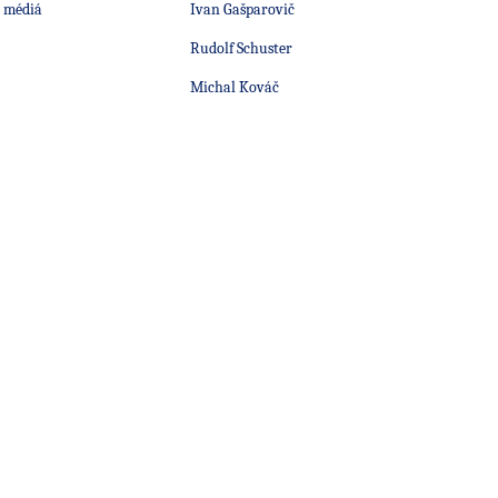
 médiá
Ivan Gašparovič
Rudolf Schuster
Michal Kováč