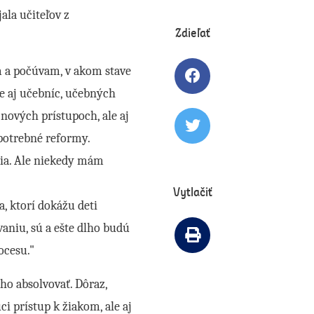
ala učiteľov z
Zdieľať
am a počúvam, v akom stave
Zdielať článok na 
le aj učebníc, učebných
nových prístupoch, ale aj
Tweetovať článok
 potrebné reformy.
sia. Ale niekedy mám
Vytlačiť
a, ktorí dokážu deti
vaniu, sú a ešte dlho budú
Vytlačiť článok
ocesu."
 ho absolvovať. Dôraz,
i prístup k žiakom, ale aj