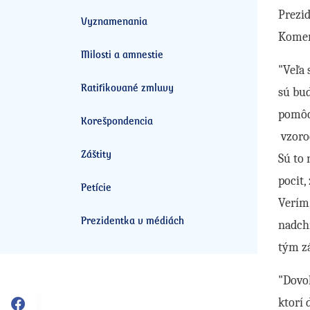
Prezid
Vyznamenania
Komen
Milosti a amnestie
"Veľa 
Ratifikované zmluvy
sú bud
pomôco
Korešpondencia
vzoroc
Záštity
Sú to 
pocit,
Petície
Verím,
Prezidentka v médiách
nadchn
tým z
"Dovoľ
ktorí 