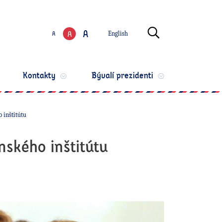
Zmeniť jazyk
Otvoriť vyhľ
A
A
A
English
Zmeniť veľkosť te
Kontakty
Bývalí prezidenti
 inštitútu
nského inštitútu