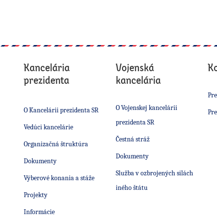
Kancelária
Vojenská
K
prezidenta
kancelária
Pre
O Vojenskej kancelárii
O Kancelárii prezidenta SR
Pre
prezidenta SR
Vedúci kancelárie
Čestná stráž
Organizačná štruktúra
Dokumenty
Dokumenty
Služba v ozbrojených silách
Výberové konania a stáže
iného štátu
Projekty
Informácie