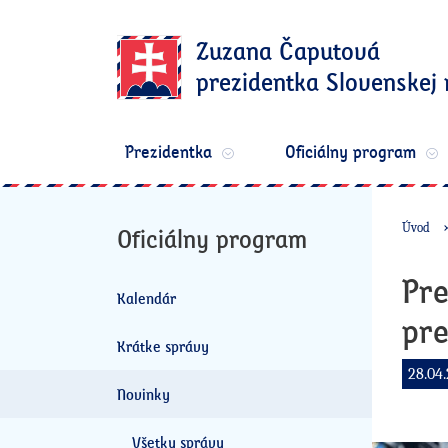
Zuzana Čaputová
prezidentka Slovenskej 
Prezidentka
Oficiálny program
Úvod
Oficiálny program
Pre
Kalendár
pr
Krátke správy
28.04.
Novinky
Všetky správy