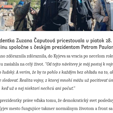
dentka Zuzana Čaputová pricestovala v piatok 28. 
jinu spoločne s českým prezidentom Petrom Pavlo
no zdôraznila zdôraznila, do Kyjeva sa vracia po necelom rok
ju zasiahla na celý život.
"Od tejto návštevy je môj postoj k vojn
 ľudský. A verím, že by to pohlo s každým bez ohľadu na to, 
 sledovať. Realita vojny, z ktorej mnohí môžu už pociťovať ú
, keď už o nej niektorí nechcú ani počuť."
prezidentky práve vďaka tomu, že demokratický svet posledný
Kyjev mesto fungujúce takmer normálnym životom a front sa