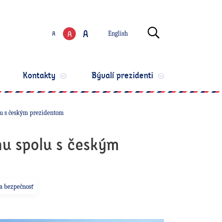
Zmeniť jazyk
Otvoriť vyhľ
A
A
A
English
Zmeniť veľkosť te
Kontakty
Bývalí prezidenti
lu s českým prezidentom
nu spolu s českým
a bezpečnosť