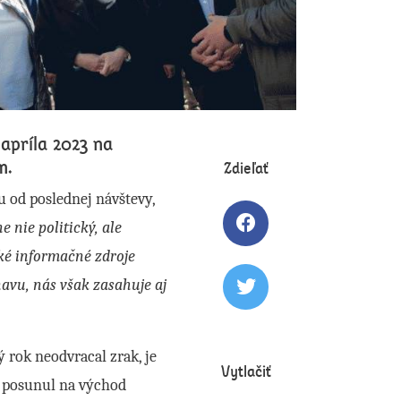
apríla 2023 na
m.
Zdieľať
u od poslednej návštevy,
e nie politický, ale
Zdielať článok na 
aké informačné zdroje
navu, nás však zasahuje aj
Tweetovať článok
 rok neodvracal zrak, je
Vytlačiť
 posunul na východ