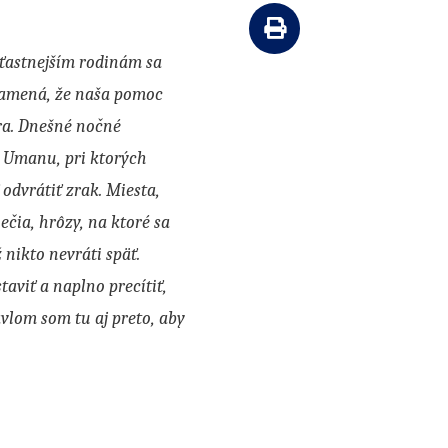
Vytlačiť článok
ťastnejším rodinám sa
znamená, že naša pomoc
ora. Dnešné nočné
o Umanu, pri ktorých
 odvrátiť zrak.
Miesta,
ečia, hrôzy, na ktoré sa
nikto nevráti späť.
aviť a naplno precítiť,
vlom som tu aj preto, aby