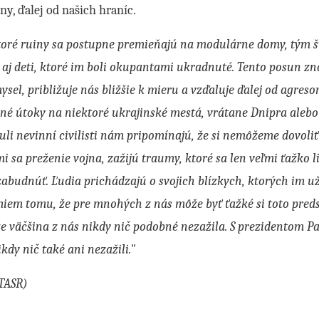
ny, ďalej od našich hraníc.
toré ruiny sa postupne premieňajú na modulárne domy, tým š
i aj deti, ktoré im boli okupantami ukradnuté. Tento posun 
sel, približuje nás bližšie k mieru a vzďaluje ďalej od agres
né útoky na niektoré ukrajinské mestá, vrátane Dnipra aleb
li nevinní civilisti nám pripomínajú, že si nemôžeme dovoliť
i sa preženie vojna, zažijú traumy, ktoré sa len veľmi ťažko li
abudnúť. Ľudia prichádzajú o svojich blízkych, ktorých im už 
em tomu, že pre mnohých z nás môže byť ťažké si toto predst
e väčšina z nás nikdy nič podobné nezažila. S prezidentom Pa
kdy nič také ani nezažili."
 TASR)