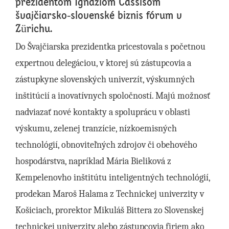
prezidentom Ignaziom Cassisom
švajčiarsko-slovenské biznis fórum v
Zürichu.
Do Švajčiarska prezidentka pricestovala s početnou
expertnou delegáciou, v ktorej sú zástupcovia a
zástupkyne slovenských univerzít, výskumných
inštitúcií a inovatívnych spoločností. Majú možnosť
nadviazať nové kontakty a spoluprácu v oblasti
výskumu, zelenej tranzície, nízkoemisných
technológií, obnoviteľných zdrojov či obehového
hospodárstva, napríklad Mária Bieliková z
Kempelenovho inštitútu inteligentných technológií,
prodekan Maroš Halama z Technickej univerzity v
Košiciach, prorektor Mikuláš Bittera zo Slovenskej
technickej univerzity alebo zástupcovia firiem ako