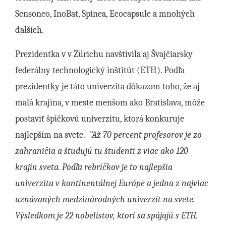
Sensoneo, InoBat, Spinea, Ecocapsule a mnohých
ďalších.
Prezidentka v v Zürichu navštívila aj Švajčiarsky
federálny technologický inštitút (ETH). Podľa
prezidentky je táto univerzita dôkazom toho, že aj
malá krajina, v meste menšom ako Bratislava, môže
postaviť špičkovú univerzitu, ktorá konkuruje
najlepším na svete.
"Až 70 percent profesorov je zo
zahraničia a študujú tu študenti z viac ako 120
krajín sveta. Podľa rebríčkov je to najlepšia
univerzita v kontinentálnej Európe a jedna z najviac
uznávaných medzinárodných univerzít na svete.
Výsledkom je 22 nobelistov, ktorí sa spájajú s ETH.