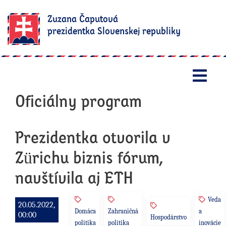
Zuzana Čaputová
prezidentka Slovenskej republiky
Otv
Oficiálny program
Prezidentka otvorila v
Zürichu biznis fórum,
navštívila aj ETH
Veda
20.05.2022,
Domáca
Zahraničná
a
00:00
Hospodárstvo
politika
politika
inovácie