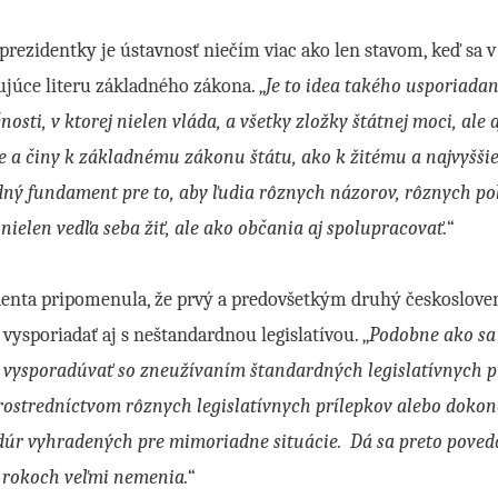
prezidentky je ústavnosť niečím viac ako len stavom, keď sa v
júce literu základného zákona. „
Je to idea takého usporiada
nosti, v ktorej nielen vláda, a všetky zložky štátnej moci, ale
e a činy k základnému zákonu štátu, ako k žitému a najvyšši
ný fundament pre to, aby ľudia rôznych názorov, rôznych po
nielen vedľa seba žiť, ale ako občania aj spolupracovať.
“
denta pripomenula, že prvý a predovšetkým druhý českoslove
vysporiadať aj s neštandardnou legislatívou. „
Podobne ako sa
 vysporadúvať so zneužívaním štandardných legislatívnych pr
rostredníctvom rôznych legislatívnych prílepkov alebo doko
úr vyhradených pre mimoriadne situácie. Dá sa preto povedať,
o rokoch veľmi nemenia.
“