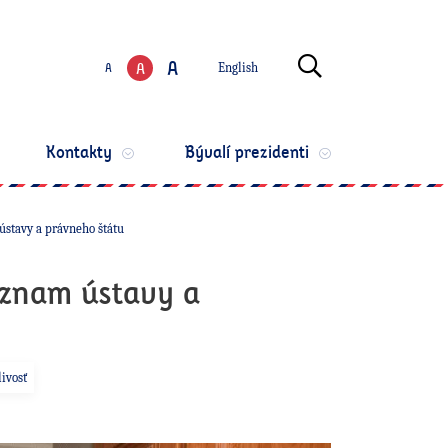
Zmeniť jazyk
Otvoriť vyhľ
A
A
A
English
Zmeniť veľkosť te
Kontakty
Bývalí prezidenti
stavy a právneho štátu
ýznam ústavy a
ivosť