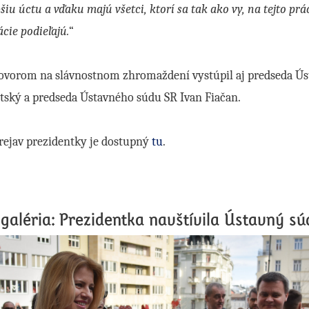
šiu úctu a vďaku majú všetci, ktorí sa tak ako vy, na tejto prá
cie podieľajú.
“
hovorom na slávnostnom zhromaždení vystúpil aj predseda Ú
tský a predseda Ústavného súdu SR Ivan Fiačan.
rejav prezidentky je dostupný
tu
.
galéria: Prezidentka navštívila Ústavný s