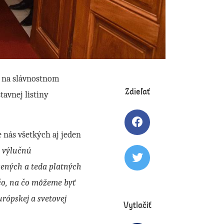
a na slávnostnom
Zdieľať
tavnej listiny
Zdielať článok na 
 nás všetkých aj jeden
o výlučnú
Tweetovať článok
sených a teda platných
ečo, na čo môžeme byť
rópskej a svetovej
Vytlačiť