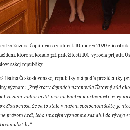
entka Zuzana Čaputová sa v utorok 10. marca 2020 zúčastnil
ždení, ktoré sa konalo pri príležitosti 100. výročia prijatia Ús
slovenskej republiky.
á listina Československej republiky má podľa prezidentky pre
álny význam: „
Prvýkrát v dejinách ustanovila Ústavný súd ak
ializovanú súdnu inštitúciu na kontrolu ústavnosti už vyhlá
v. Skutočnosť, že sa to stalo v našom spoločnom štáte, je ni
ne právom hrdí, lebo sme tým významne zasiahli do vývoja eu
tucionalistiky.
“