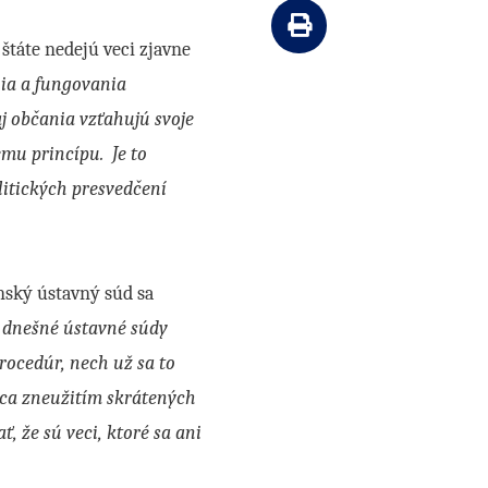
Vytlačiť článok
 štáte nedejú veci zjavne
nia a fungovania
 aj občania vzťahujú svoje
emu princípu. Je to
litických presvedčení
nský ústavný súd sa
 dnešné ústavné súdy
ocedúr, nech už sa to
nca zneužitím skrátených
 že sú veci, ktoré sa ani