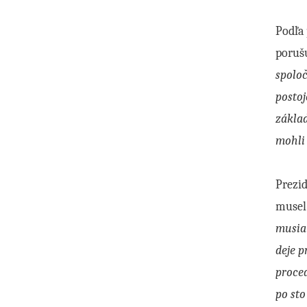
Podľa 
porušu
spoloč
postoj
základ
mohli 
Prezi
musel 
musia
deje p
proced
po st