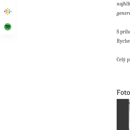
najhlb
generá
S prí
Ryche
Celý p
Foto