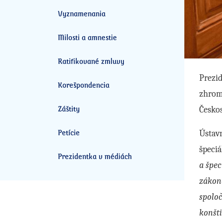
Vyznamenania
Milosti a amnestie
Ratifikované zmluvy
Prezid
Korešpondencia
zhroma
Záštity
Česko
Petície
Ústavn
špeci
Prezidentka v médiách
a špec
zákono
spoloč
konšti