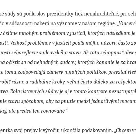
é súdy sú podľa slov prezidentky tiež nenahraditeľné, pri och
čo v súčasnosti naberá na význame v našom regióne. „
Viaceré
y čelíme mnohým problémom v justícii, ktorých následkom je
osti. Veľkosť problémov v justícii podľa môjho názoru často 
osti sebareflexie sudcovského stavu. Ak táto schopnosť abse
á očistiť sa od nehodných sudcov, ktorých konanie je za hr
e tomu zodpovedajú zámery mnohých politikov, prevziať rieše
robiť rázne a radikálne kroky, veľmi často ďaleko za rešpekto
tva. Rola ústavných súdov je aj v tomto kontexte nezastupite
enie stavu spôsobom, aby sa pnutie medzi jednotlivými mocam
kej, ale predsa len rovnováhe.
“
entka svoj prejav k výročiu ukončila poďakovaním. „
Chcem vá