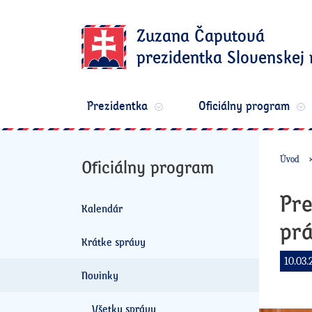
Zuzana Čaputová
prezidentka Slovenskej 
Prezidentka
Oficiálny program
Úvod
Oficiálny program
Pre
Kalendár
prá
Krátke správy
10.03.
Novinky
Všetky správy