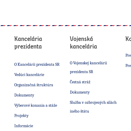
Kancelária
Vojenská
K
prezidenta
kancelária
Pre
O Vojenskej kancelárii
O Kancelárii prezidenta SR
Pre
prezidenta SR
Vedúci kancelárie
Čestná stráž
Organizačná štruktúra
Dokumenty
Dokumenty
Služba v ozbrojených silách
Výberové konania a stáže
iného štátu
Projekty
Informácie