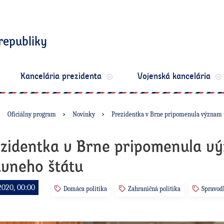
republiky
Kancelária prezidenta
Vojenská kancelária
Oficiálny program
Novinky
Prezidentka v Brne pripomenula význam ú
zidentka v Brne pripomenula v
vneho štátu
2020, 00:00
Domáca politika
Zahraničná politika
Spravodl