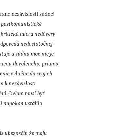
rane nezávislosti súdnej
 postkomunistické
 kritická miera nedôvery
zodpovedá nedostatočnej
ntuje a súdna moc nie je
anicou dovoleného, priamo
nie výlučne do svojich
m k nezávislosti
ľná. Cieľom musí byť
i napokon ustálilo
s ubezpečiť, že moju