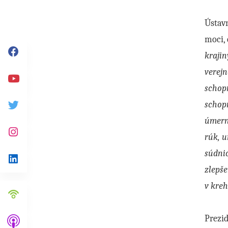
Ústavn
moci, 
krajin
Facebook
verejn
Youtube
schopn
schopn
Twitter
úmern
rúk, u
Instagram
súdnic
Linkedin
zlepš
v kreh
Prezid