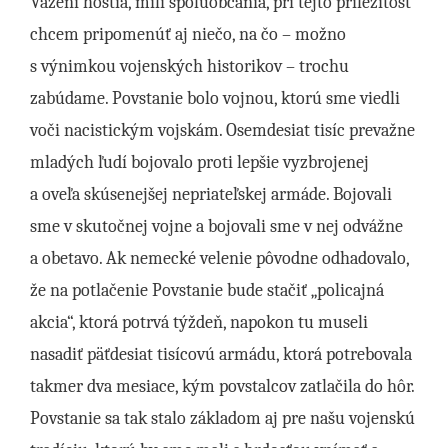
Vážení hostia, milí spoluobčania, pri tejto príležitosť
chcem pripomenúť aj niečo, na čo – možno
s výnimkou vojenských historikov – trochu
zabúdame. Povstanie bolo vojnou, ktorú sme viedli
voči nacistickým vojskám. Osemdesiat tisíc prevažne
mladých ľudí bojovalo proti lepšie vyzbrojenej
a oveľa skúsenejšej nepriateľskej armáde. Bojovali
sme v skutočnej vojne a bojovali sme v nej odvážne
a obetavo. Ak nemecké velenie pôvodne odhadovalo,
že na potlačenie Povstanie bude stačiť „policajná
akcia“, ktorá potrvá týždeň, napokon tu museli
nasadiť päťdesiat tisícovú armádu, ktorá potrebovala
takmer dva mesiace, kým povstalcov zatlačila do hôr.
Povstanie sa tak stalo základom aj pre našu vojenskú