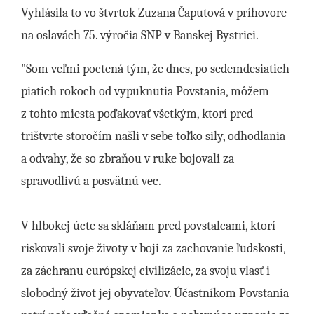
Vyhlásila to vo štvrtok Zuzana Čaputová v príhovore
na oslavách 75. výročia SNP v Banskej Bystrici.
"Som veľmi poctená tým, že dnes, po sedemdesiatich
piatich rokoch od vypuknutia Povstania, môžem
z tohto miesta poďakovať všetkým, ktorí pred
trištvrte storočím našli v sebe toľko sily, odhodlania
a odvahy, že so zbraňou v ruke bojovali za
spravodlivú a posvätnú vec.
V hlbokej úcte sa skláňam pred povstalcami, ktorí
riskovali svoje životy v boji za zachovanie ľudskosti,
za záchranu európskej civilizácie, za svoju vlasť i
slobodný život jej obyvateľov. Účastníkom Povstania