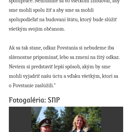
spolupráce. Nemusíme sa vo všetkom zhodovať, aby
sme mohli spolu žiť a aby sme sa mohli
spolupodieľať na budovaní štátu, ktorý bude slúžiť
všetkým svojim občanom.
Ak sa tak stane, odkaz Povstania si nebudeme iba
slávnostne pripomínať, lebo sa zmení na žitý odkaz.
Neviem si predstaviť lepší spôsob, akým by sme
mohli vyjadriť našu úctu a vďaku všetkým, ktorí sa
o Povstanie zaslúžili."
Fotogaléria: SNP