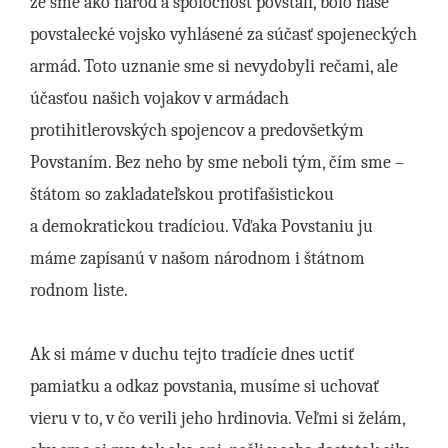
že sme ako národ a spoločnosť povstali, bolo naše
povstalecké vojsko vyhlásené za súčasť spojeneckých
armád. Toto uznanie sme si nevydobyli rečami, ale
účasťou našich vojakov v armádach
protihitlerovských spojencov a predovšetkým
Povstaním. Bez neho by sme neboli tým, čím sme –
štátom so zakladateľskou protifašistickou
a demokratickou tradíciou. Vďaka Povstaniu ju
máme zapísanú v našom národnom i štátnom
rodnom liste.
Ak si máme v duchu tejto tradície dnes uctiť
pamiatku a odkaz povstania, musíme si uchovať
vieru v to, v čo verili jeho hrdinovia. Veľmi si želám,