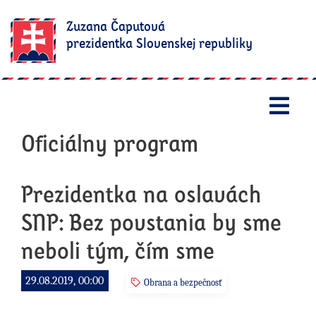
Zuzana Čaputová
prezidentka Slovenskej republiky
Otv
Oficiálny program
Prezidentka na oslavách
SNP: Bez povstania by sme
neboli tým, čím sme
29.08.2019, 00:00
Obrana a bezpečnosť