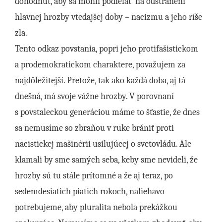
dohodnúť, aby sa mohli podieľať na odstránení
hlavnej hrozby vtedajšej doby – nacizmu a jeho ríše
zla.
Tento odkaz povstania, popri jeho protifašistickom
a prodemokratickom charaktere, považujem za
najdôležitejší. Pretože, tak ako každá doba, aj tá
dnešná, má svoje vážne hrozby. V porovnaní
s povstaleckou generáciou máme to šťastie, že dnes
sa nemusíme so zbraňou v ruke brániť proti
nacistickej mašinérii usilujúcej o svetovládu. Ale
klamali by sme samých seba, keby sme nevideli, že
hrozby sú tu stále prítomné a že aj teraz, po
sedemdesiatich piatich rokoch, naliehavo
potrebujeme, aby pluralita nebola prekážkou