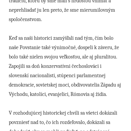
tradíciu, ktorú by sme mali s hrdosťou vnímať a
neprehliadať ju len preto, že sme mierumilovným
spoločenstvom.
Keď sa naši historici zamýšľali nad tým, čím bolo
naše Povstanie také výnimočné, dospeli k záveru, že
bolo také nielen svojou veľkosťou, ale aj pluralitou.
Zapojili sa doň konzervatívni čechoslováci i
slovenskí nacionalisti, stúpenci parlamentnej
demokracie, sovietskej moci, obdivovatelia Západu aj
Východu, katolíci, evanjelici, Rómovia aj židia.
V rozhodujúcej historickej chvíli sa všetci dokázali
povzniesť nad to, čo ich rozdeľovalo, dokázali sa