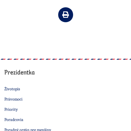
Vytlačiť článok
Prezidentka
Životopis
Právomoci
Priority
Poradcovia
Poradný orgán pre menšiny