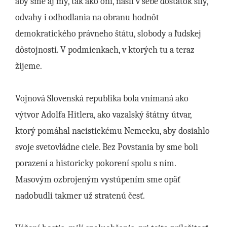
aby sme aj my, tak ako oni, našli v sebe dostatok sily,
odvahy i odhodlania na obranu hodnôt
demokratického právneho štátu, slobody a ľudskej
dôstojnosti. V podmienkach, v ktorých tu a teraz
žijeme.
Vojnová Slovenská republika bola vnímaná ako
výtvor Adolfa Hitlera, ako vazalský štátny útvar,
ktorý pomáhal nacistickému Nemecku, aby dosiahlo
svoje svetovládne ciele. Bez Povstania by sme boli
porazení a historicky pokorení spolu s ním.
Masovým ozbrojeným vystúpením sme opäť
nadobudli takmer už stratenú česť.