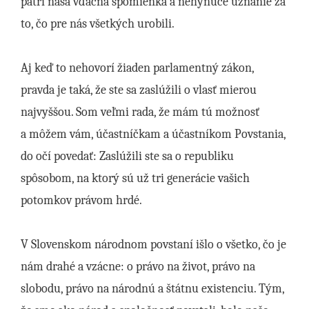
patrí naša vďačná spomienka a nehynúce uznanie za
to, čo pre nás všetkých urobili.
Aj keď to nehovorí žiaden parlamentný zákon,
pravda je taká, že ste sa zaslúžili o vlasť mierou
najvyššou. Som veľmi rada, že mám tú možnosť
a môžem vám, účastníčkam a účastníkom Povstania,
do očí povedať: Zaslúžili ste sa o republiku
spôsobom, na ktorý sú už tri generácie vašich
potomkov právom hrdé.
V Slovenskom národnom povstaní išlo o všetko, čo je
nám drahé a vzácne: o právo na život, právo na
slobodu, právo na národnú a štátnu existenciu. Tým,