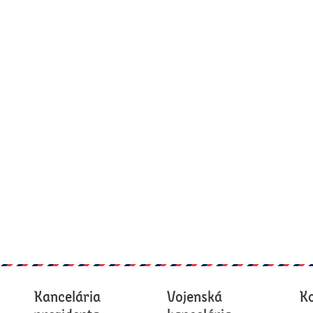
Kancelária
Vojenská
K