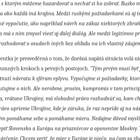
 s ktorým môžeme hazardovať a nechať si ho zobrať. Rusko m
a ako každá iná krajina. Medzi ruskými požiadavkami sú aj ta
né vypočutie, ako napríklad návrh na zákaz niektorých zbra
o má s ním zmysel viesť aj ďalej dialóg. Ale medzi legitímne p
rozhodovať o osudoch iných bez ohľadu na ich vlastný záujem
entka je presvedčená o tom, že dnešná napätá situácia volá nie
zumných krokoch a pevných postojoch.
"Tým prvým musí byť 
nutí návratu k sféram vplyvu. Vypočujme si požiadavky, ktoré
utujme o nich. Ale nerobme, prosím, kompromis v tom princi
a, vrátane Ukrajiny, má slobodné právo rozhodnúť sa, kam chc
rávo uprieme Ukrajine, kde je záruka, že raz nepríde aj na ná
tým pomáhame sebe a pomáhame mieru. Nedajme dôvod myslieť
epiť Slovensko a Európu na priaznivcov a oponentov Moskvy. T
kárčenie. Chcem veriť, že mier v Európe je niečo, na čom sa z