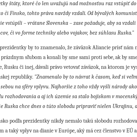
etky štáty, ktoré čo len uvažujú nad možnosťou raz vstúpiť do
o či Fínsko, tohto práva navždy vzdali. Od bývalých komunist
ie vstúpili – vrátane Slovenska – zase požaduje, aby sa vzdal
cov, či vo forme techniky alebo vojakov, bez súhlasu Ruska."
prezidentky by to znamenalo, že záväzok Aliancie prísť nám 
l prázdnym sľubom a konali by sme sami proti sebe, ak by sme
e, Rusku či inej, dávali právo vetovať záväzok, na ktorom je v
skej republiky.
"Znamenalo by to návrat k časom, keď si veľmo
sebou na sféry vplyvu. Najhoršie z toho vždy vyšli národy ako t
u rozhodovania a aj ich územie sa stalo bojiskom v mocenský
e Ruska chce dnes o túto slobodu pripraviť nielen Ukrajinu, a
nsko podľa prezidentky nikdy nemalo takú slobodu rozhodov
 a taký vplyv na dianie v Európe, aký má cez členstvo v EÚ a 