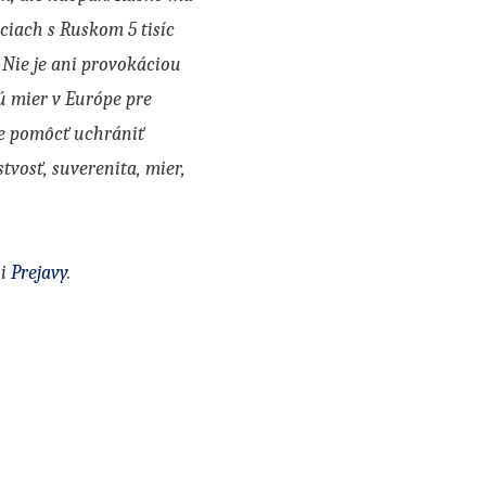
iciach s Ruskom 5 tisíc
 Nie je ani provokáciou
ú mier v Európe pre
že pomôcť uchrániť
tvosť, suverenita, mier,
ii
Prejavy
.