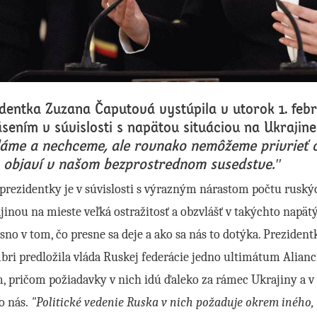
dentka Zuzana Čaputová vystúpila v utorok 1. feb
sením v súvislosti s napätou situáciou na Ukrajin
láme a nechceme, ale rovnako nemôžeme privrieť 
a objaví v našom bezprostrednom susedstve."
prezidentky je v súvislosti s výrazným nárastom počtu ruský
jinou na mieste veľká ostražitosť a obzvlášť v takýchto nap
sno v tom, čo presne sa deje a ako sa nás to dotýka. Preziden
ri predložila vláda Ruskej federácie jedno ultimátum Alian
, pričom požiadavky v nich idú ďaleko za rámec Ukrajiny a v
o nás.
"Politické vedenie Ruska v nich požaduje okrem iného, 