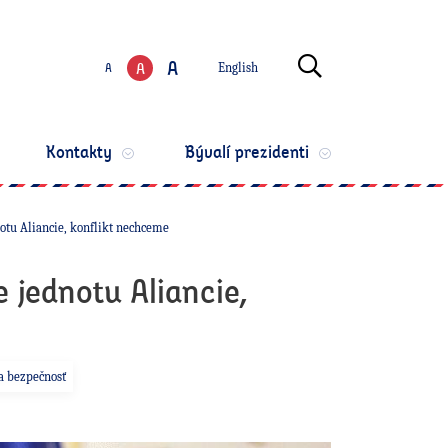
Zmeniť jazyk
Otvoriť vyhľ
A
A
A
English
Zmeniť veľkosť te
Kontakty
Bývalí prezidenti
otu Aliancie, konflikt nechceme
 jednotu Aliancie,
a bezpečnosť