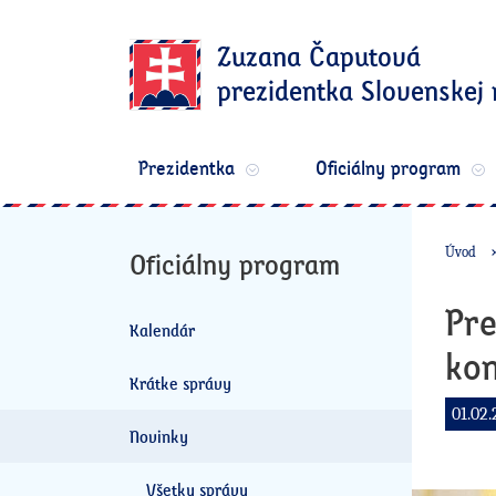
Zuzana Čaputová
prezidentka Slovenskej 
Prezidentka
Oficiálny program
Úvod
Oficiálny program
Pre
Kalendár
kon
Krátke správy
01.02.
Novinky
Všetky správy