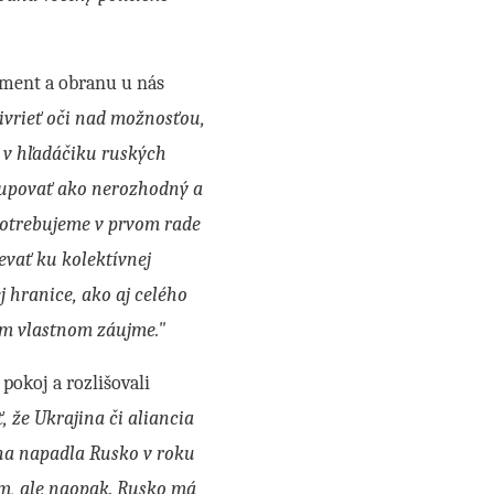
žment a obranu u nás
ivrieť oči nad možnosťou,
e v hľadáčiku ruských
tupovať ako nerozhodný a
 potrebujeme v prvom rade
evať ku kolektívnej
 hranice, ako aj celého
šom vlastnom záujme."
pokoj a rozlišovali
, že Ukrajina či aliancia
jina napadla Rusko v roku
om, ale naopak. Rusko má