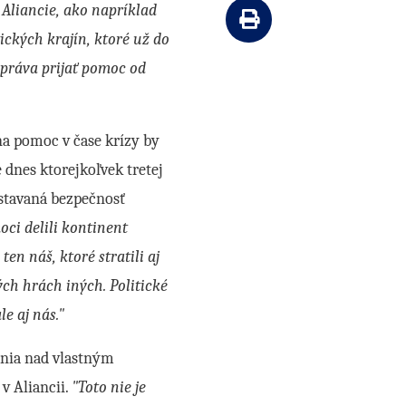
 Aliancie, ako napríklad
Vytlačiť článok
ických krajín, ktoré už do
i práva prijať pomoc od
na pomoc v čase krízy by
 dnes ktorejkoľvek tretej
ystavaná bezpečnosť
ci delili kontinent
en náš, ktoré stratili aj
ch hrách iných. Politické
le aj nás."
ania nad vlastným
v Aliancii.
"Toto nie je