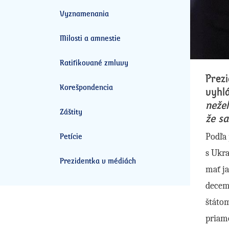
Vyznamenania
Milosti a amnestie
Ratifikované zmluvy
Prezi
Korešpondencia
vyhlá
neže
Záštity
že s
Petície
Podľa 
s Ukra
Prezidentka v médiách
mať ja
decemb
štátom
priam