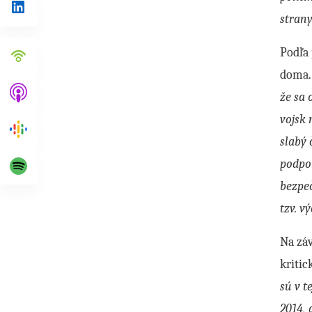
Linkedin
strany
Podľa
doma
že sa 
vojsk
slabý 
podpor
bezpeč
tzv. v
Na záv
kriti
sú v t
2014,