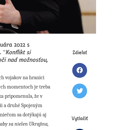
ruára 2022 s
e.
"Konflikt si
Zdieľať
oči nad možnosťou,
Zdielať článok na 
ch vojakov na hranici
ätých momentoch je treba
Tweetovať článok
tka pripomenula, že v
cii a druhé Spojeným
 niečom sa dotýkajú aj
Vytlačiť
aby sa nielen Ukrajina,