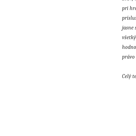
pri hr
príslu
jasne 
všetký
hodnot
právo 
Celý t