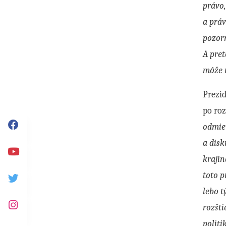
právo,
a práv
pozor
A pret
môže 
Prezid
po ro
odmiet
Facebook
a disk
krajin
Youtube
toto p
Twitter
lebo 
rozšti
Instagram
politi