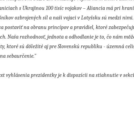
aniciach s Ukrajinou 100 tisíc vojakov – Aliancia má pri hran
šníkov ozbrojených síl a naši vojaci v Lotyšsku sú medzi nimi.
sa postaviť na obranu princípov a pravidiel, ktoré zabezpečuj
ch. Naša rozhodnosť, jednota a odhodlanie je to, čo nám mô
y, ktoré sú dôležité aj pre Slovenskú republiku - územná celis
na sebaurčenie."
ext vyhlásenia prezidentky je k dispozícii na stiahnutie v sekc