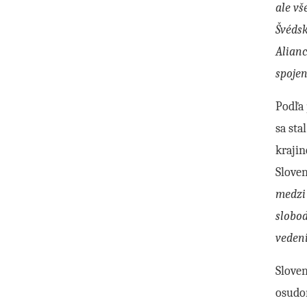
ale vš
Švédsk
Alianc
spojen
Podľa 
sa sta
krajin
Sloven
medzi 
slobod
vedeni
Slove
osudom