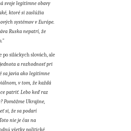
á svoje legitímne obavy
ké, ktoré si zaslúžia
ňových systémov v Európe.
ráva Ruska nepatrí, že
."
 po siláckych slovách, ale
jednota a rozhodnosť pri
 sa javia ako legitímne
piálnom, v tom, že každá
e patriť. Lebo keď raz
s?
Pomôžme Ukrajine,
 si, že sa podarí
oto nie je čas na
hodnú všetky politické