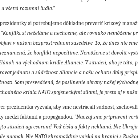
 a všetci rozumní ľudia."
 prezidentky si potrebujeme dôkladne preveriť krízový mana
.
"Konflikt si neželáme a nechceme, ale rovnako nemôžeme pr
objaví v našom bezprostrednom susedstve. To, že dnes nie sm
 neznamená, že konflikt nepocítime. Nemôžeme si dovoliť vys
článok na východnom krídle Aliancie. V situácii, ako je táto,
ovať jednotu a súdržnosť Aliancie a našu ochotu ďalej prispi
nosti. Som presvedčená, že posilnenie obrany našej východnej
ýchodného krídla NATO spojeneckými silami, je preto aj v na
er prezidentka vyzvala, aby sme nestrácali súdnosť, zachovali 
cky medzi faktami a propagandou.
"Naozaj sme pripravení veriť
ejto situácii agresorom? Veď čísla a fakty neklamú. Nie Ukra
 ale naopak. Nie NATO zhromažďuje vojská na hranici s Rusk