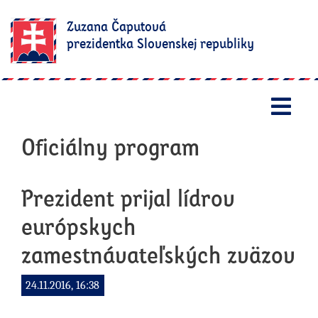
Zuzana Čaputová
prezidentka Slovenskej republiky
Otv
Oficiálny program
Prezident prijal lídrov
európskych
zamestnávateľských zväzov
24.11.2016, 16:38