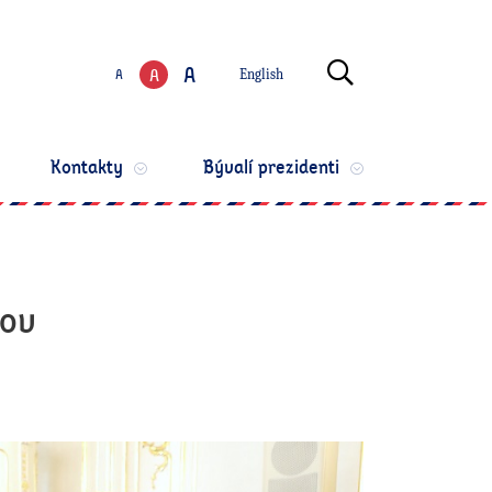
Zmeniť jazyk
Otvoriť vyhľ
A
A
A
English
Zmeniť veľkosť te
Kontakty
Bývalí prezidenti
čov