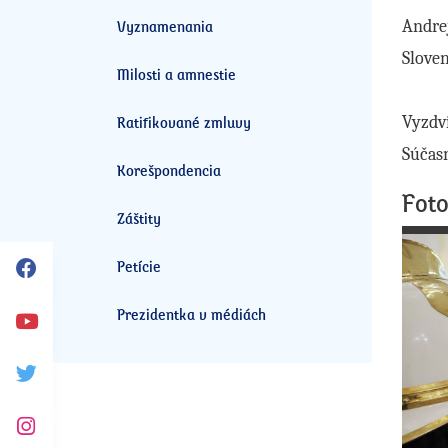
Andrej
Vyznamenania
Sloven
Milosti a amnestie
Vyzdvi
Ratifikované zmluvy
Súčasn
Korešpondencia
Foto
Záštity
Petície
Facebook
Prezidentka v médiách
Youtube
Twitter
Instagram