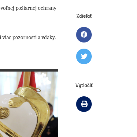
ovoľnej požiarnej ochrany
Zdieľať
i viac pozornosti a vďaky.
Zdielať článok na 
Tweetovať článok
Vytlačiť
Vytlačiť článok