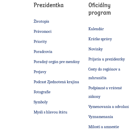
Prezidentka
Oficiálny
program
Životopis
Kalendár
Právomoci
Krátke správy
Priority
Novinky
Poradcovia
Prijatia u prezidentky
Poradný orgán pre menšiny
Cesty do regiónov a
Prejavy
zahraničia
Podcast Zjednotená krajina
Podpísané a vrátené
Fotografie
zákony
Symboly
Vymenovania a odvolan
Mysli s hlavou štátu
Vyznamenania
Milosti a amnestie