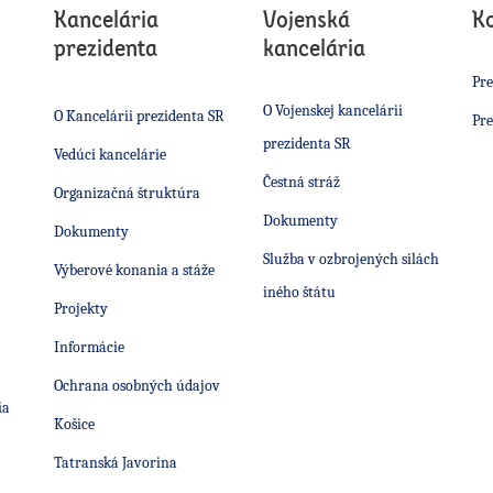
Kancelária
Vojenská
K
prezidenta
kancelária
Pre
O Vojenskej kancelárii
O Kancelárii prezidenta SR
Pre
prezidenta SR
Vedúci kancelárie
Čestná stráž
Organizačná štruktúra
Dokumenty
Dokumenty
Služba v ozbrojených silách
Výberové konania a stáže
iného štátu
Projekty
Informácie
Ochrana osobných údajov
ia
Košice
Tatranská Javorina