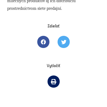
mliečnych produktov aj ich distribúciu
prostredníctvom siete predajní.
Zdieľať
Zdielať článok na Facebooku
Tweetovať článok
Vytlačiť
Vytlačiť článok