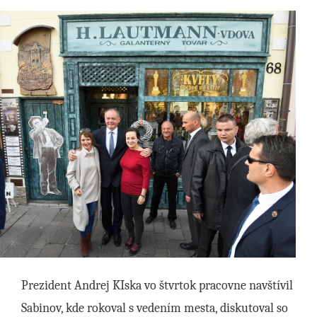
Prezident Andrej KIska vo štvrtok pracovne navštívil
Sabinov, kde rokoval s vedením mesta, diskutoval so