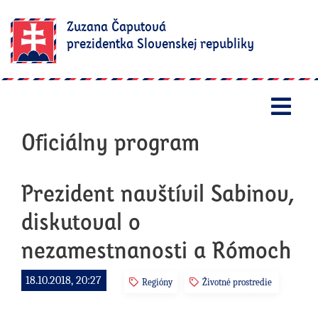
Zuzana Čaputová
prezidentka Slovenskej republiky
Otv
Oficiálny program
Prezident navštívil Sabinov,
diskutoval o
nezamestnanosti a Rómoch
18.10.2018, 20:27
Regióny
Životné prostredie