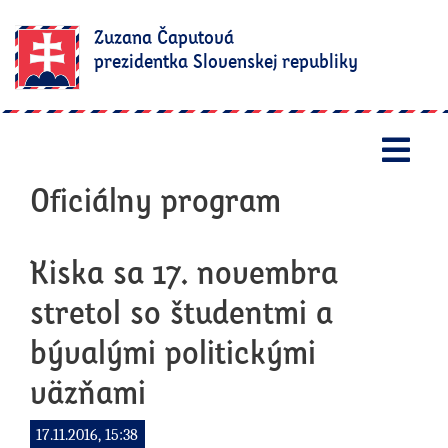
Zuzana Čaputová
prezidentka Slovenskej republiky
Otv
Oficiálny program
Kiska sa 17. novembra
stretol so študentmi a
bývalými politickými
väzňami
17.11.2016, 15:38