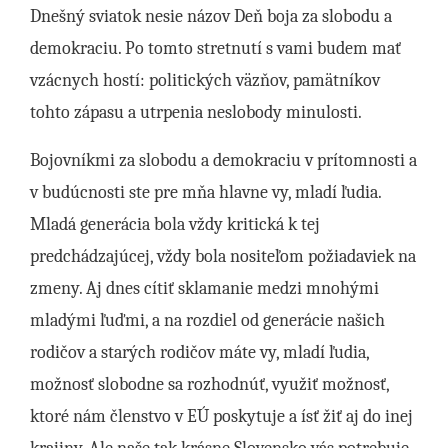
Dnešný sviatok nesie názov Deň boja za slobodu a
demokraciu. Po tomto stretnutí s vami budem mať
vzácnych hostí: politických väzňov, pamätníkov
tohto zápasu a utrpenia neslobody minulosti.
Bojovníkmi za slobodu a demokraciu v prítomnosti a
v budúcnosti ste pre mňa hlavne vy, mladí ľudia.
Mladá generácia bola vždy kritická k tej
predchádzajúcej, vždy bola nositeľom požiadaviek na
zmeny. Aj dnes cítiť sklamanie medzi mnohými
mladými ľuďmi, a na rozdiel od generácie našich
rodičov a starých rodičov máte vy, mladí ľudia,
možnosť slobodne sa rozhodnúť, využiť možnosť,
ktoré nám členstvo v EÚ poskytuje a ísť žiť aj do inej