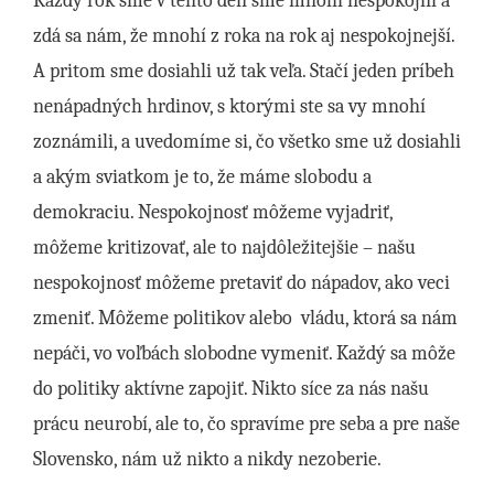
Každý rok sme v tento deň sme mnohí nespokojní a
zdá sa nám, že mnohí z roka na rok aj nespokojnejší.
A pritom sme dosiahli už tak veľa. Stačí jeden príbeh
nenápadných hrdinov, s ktorými ste sa vy mnohí
zoznámili, a uvedomíme si, čo všetko sme už dosiahli
a akým sviatkom je to, že máme slobodu a
demokraciu. Nespokojnosť môžeme vyjadriť,
môžeme kritizovať, ale to najdôležitejšie – našu
nespokojnosť môžeme pretaviť do nápadov, ako veci
zmeniť. Môžeme politikov alebo vládu, ktorá sa nám
nepáči, vo voľbách slobodne vymeniť. Každý sa môže
do politiky aktívne zapojiť. Nikto síce za nás našu
prácu neurobí, ale to, čo spravíme pre seba a pre naše
Slovensko, nám už nikto a nikdy nezoberie.