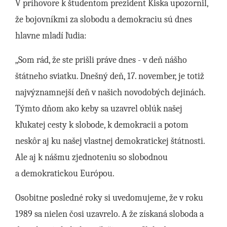
V príhovore k študentom prezident Kiska upozornil,
že bojovníkmi za slobodu a demokraciu sú dnes
hlavne mladí ľudia:
„Som rád, že ste prišli práve dnes - v deň nášho
štátneho sviatku. Dnešný deň, 17. november, je totiž
najvýznamnejší deň v našich novodobých dejinách.
Týmto dňom ako keby sa uzavrel oblúk našej
kľukatej cesty k slobode, k demokracii a potom
neskôr aj ku našej vlastnej demokratickej štátnosti.
Ale aj k nášmu zjednoteniu so slobodnou
a demokratickou Európou.
Osobitne posledné roky si uvedomujeme, že v roku
1989 sa nielen čosi uzavrelo. A že získaná sloboda a