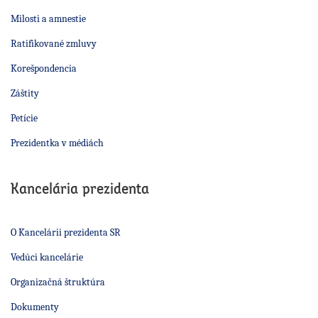
Milosti a amnestie
Ratifikované zmluvy
Korešpondencia
Záštity
Petície
Prezidentka v médiách
Kancelária prezidenta
O Kancelárii prezidenta SR
Vedúci kancelárie
Organizačná štruktúra
Dokumenty