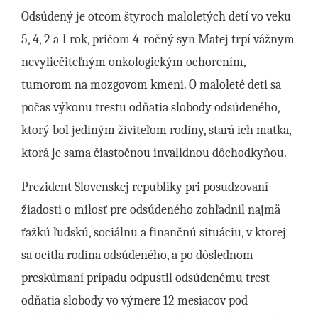
Odsúdený je otcom štyroch maloletých detí vo veku
5, 4, 2 a 1 rok, pričom 4-ročný syn Matej trpí vážnym
nevyliečiteľným onkologickým ochorením,
tumorom na mozgovom kmeni. O maloleté deti sa
počas výkonu trestu odňatia slobody odsúdeného,
ktorý bol jediným živiteľom rodiny, stará ich matka,
ktorá je sama čiastočnou invalidnou dôchodkyňou.
Prezident Slovenskej republiky pri posudzovaní
žiadosti o milosť pre odsúdeného zohľadnil najmä
ťažkú ľudskú, sociálnu a finančnú situáciu, v ktorej
sa ocitla rodina odsúdeného, a po dôslednom
preskúmaní prípadu odpustil odsúdenému trest
odňatia slobody vo výmere 12 mesiacov pod