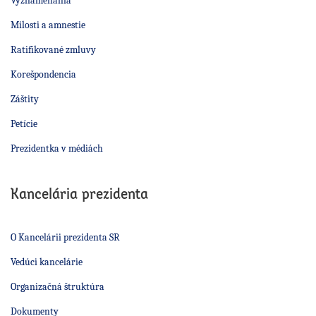
Vyznamenania
Milosti a amnestie
Ratifikované zmluvy
Korešpondencia
Záštity
Petície
Prezidentka v médiách
Kancelária prezidenta
O Kancelárii prezidenta SR
Vedúci kancelárie
Organizačná štruktúra
Dokumenty