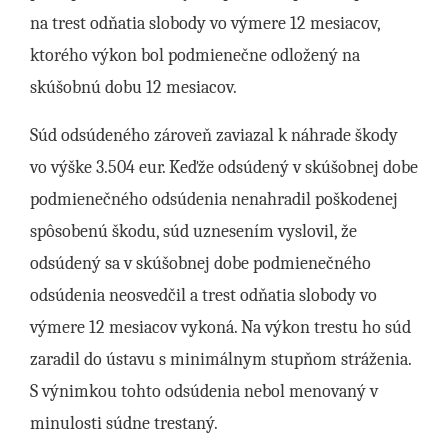
na trest odňatia slobody vo výmere 12 mesiacov,
ktorého výkon bol podmienečne odložený na
skúšobnú dobu 12 mesiacov.
Súd odsúdeného zároveň zaviazal k náhrade škody
vo výške 3.504 eur. Keďže odsúdený v skúšobnej dobe
podmienečného odsúdenia nenahradil poškodenej
spôsobenú škodu, súd uznesením vyslovil, že
odsúdený sa v skúšobnej dobe podmienečného
odsúdenia neosvedčil a trest odňatia slobody vo
výmere 12 mesiacov vykoná. Na výkon trestu ho súd
zaradil do ústavu s minimálnym stupňom stráženia.
S výnimkou tohto odsúdenia nebol menovaný v
minulosti súdne trestaný.