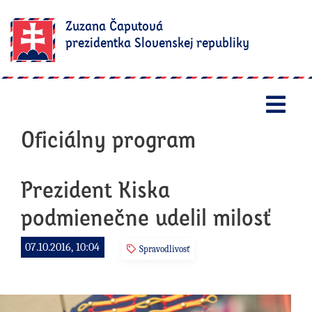
Zuzana Čaputová
prezidentka Slovenskej republiky
Otv
Oficiálny program
Prezident Kiska
podmienečne udelil milosť
07.10.2016, 10:04
Spravodlivosť