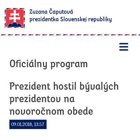
Zuzana Čaputová
prezidentka Slovenskej republiky
Otv
Oficiálny program
Prezident hostil bývalých
prezidentov na
novoročnom obede
09.01.2018, 13:57