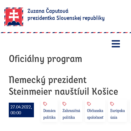
Zuzana Čaputová
prezidentka Slovenskej republiky
Otv
Oficiálny program
Nemecký prezident
Steinmeier navštívil Košice
27.04.2022,
Domáca
Zahraničná
Občianska
Európska
00:00
politika
politika
spoločnosť
únia