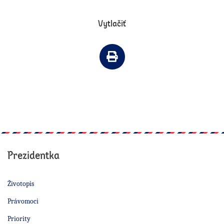
Vytlačiť
Vytlačiť článok
Prezidentka
Životopis
Právomoci
Priority