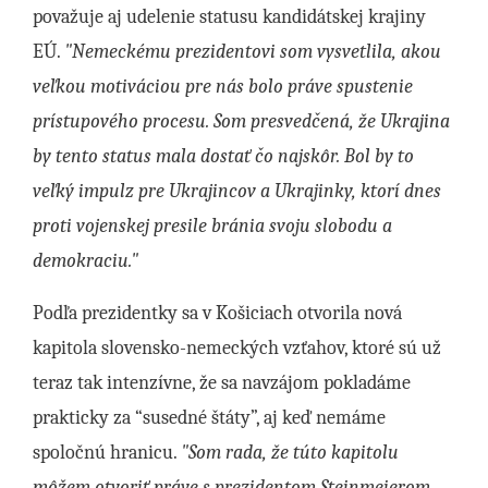
považuje aj udelenie statusu kandidátskej krajiny
EÚ.
"Nemeckému prezidentovi som vysvetlila, akou
veľkou motiváciou pre nás bolo práve spustenie
prístupového procesu. Som presvedčená, že Ukrajina
by tento status mala dostať čo najskôr. Bol by to
veľký impulz pre Ukrajincov a Ukrajinky, ktorí dnes
proti vojenskej presile bránia svoju slobodu a
demokraciu."
Podľa prezidentky sa v Košiciach otvorila nová
kapitola slovensko-nemeckých vzťahov, ktoré sú už
teraz tak intenzívne, že sa navzájom pokladáme
prakticky za “susedné štáty”, aj keď nemáme
spoločnú hranicu.
"Som rada, že túto kapitolu
môžem otvoriť práve s prezidentom Steinmeierom.