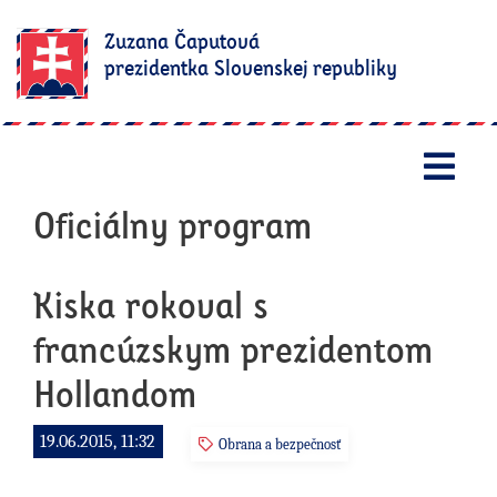
Zuzana Čaputová
prezidentka Slovenskej republiky
Otv
Oficiálny program
Kiska rokoval s
francúzskym prezidentom
Hollandom
19.06.2015, 11:32
Obrana a bezpečnosť