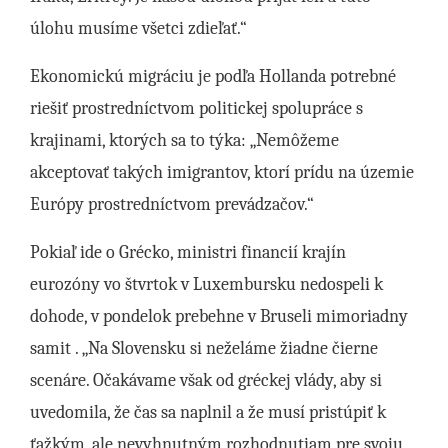
úlohu musíme všetci zdieľať.“
Ekonomickú migráciu je podľa Hollanda potrebné
riešiť prostredníctvom politickej spolupráce s
krajinami, ktorých sa to týka: „Nemôžeme
akceptovať takých imigrantov, ktorí prídu na územie
Európy prostredníctvom prevádzačov.“
Pokiaľ ide o Grécko, ministri financií krajín
eurozóny vo štvrtok v Luxembursku nedospeli k
dohode, v pondelok prebehne v Bruseli mimoriadny
samit . „Na Slovensku si neželáme žiadne čierne
scenáre. Očakávame však od gréckej vlády, aby si
uvedomila, že čas sa naplnil a že musí pristúpiť k
ťažkým, ale nevyhnutným rozhodnutiam pre svoju