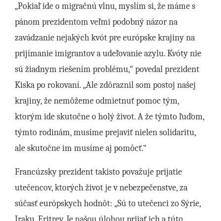
„Pokiaľ ide o migračnú vlnu, myslím si, že máme s
pánom prezidentom veľmi podobný názor na
zavádzanie nejakých kvót pre európske krajiny na
prijímanie imigrantov a udeľovanie azylu. Kvóty nie
sú žiadnym riešením problému,“ povedal prezident
Kiska po rokovaní. „Ale zdôraznil som postoj našej
krajiny, že nemôžeme odmietnuť pomoc tým,
ktorým ide skutočne o holý život. A že týmto ľuďom,
týmto rodinám, musíme prejaviť nielen solidaritu,
ale skutočne im musíme aj pomôcť.“
Francúzsky prezident takisto považuje prijatie
utečencov, ktorých život je v nebezpečenstve, za
súčasť európskych hodnôt: „Sú to utečenci zo Sýrie,
Iraku, Eritrey. Je našou úlohou prijať ich a túto