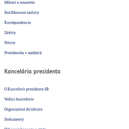
Milosti a amnestie
Ratifikované zmluvy
Korešpondencia
Záštity
Petície
Prezidentka v médiách
Kancelária prezidenta
O Kancelárii prezidenta SR
Vedúci kancelárie
Organizačná štruktúra
Dokumenty