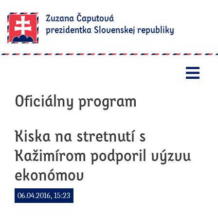
Zuzana Čaputová
prezidentka Slovenskej republiky
Otv
Oficiálny program
Kiska na stretnutí s
Kažimírom podporil výzvu
ekonómov
06.04.2016, 15:23