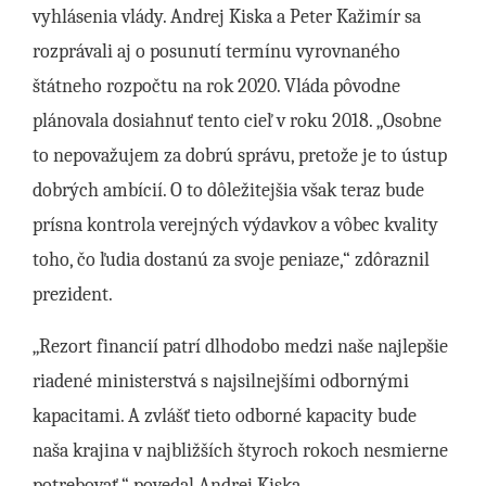
vyhlásenia vlády. Andrej Kiska a Peter Kažimír sa
rozprávali aj o posunutí termínu vyrovnaného
štátneho rozpočtu na rok 2020. Vláda pôvodne
plánovala dosiahnuť tento cieľ v roku 2018. „Osobne
to nepovažujem za dobrú správu, pretože je to ústup
dobrých ambícií. O to dôležitejšia však teraz bude
prísna kontrola verejných výdavkov a vôbec kvality
toho, čo ľudia dostanú za svoje peniaze,“ zdôraznil
prezident.
„Rezort financií patrí dlhodobo medzi naše najlepšie
riadené ministerstvá s najsilnejšími odbornými
kapacitami. A zvlášť tieto odborné kapacity bude
naša krajina v najbližších štyroch rokoch nesmierne
potrebovať,“ povedal Andrej Kiska.