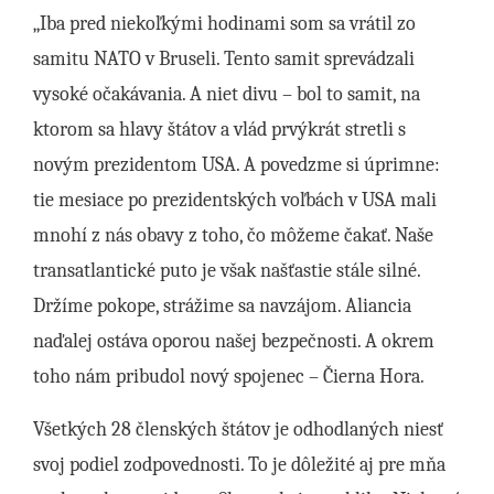
„Iba pred niekoľkými hodinami som sa vrátil zo
samitu NATO v Bruseli. Tento samit sprevádzali
vysoké očakávania. A niet divu – bol to samit, na
ktorom sa hlavy štátov a vlád prvýkrát stretli s
novým prezidentom USA. A povedzme si úprimne:
tie mesiace po prezidentských voľbách v USA mali
mnohí z nás obavy z toho, čo môžeme čakať. Naše
transatlantické puto je však našťastie stále silné.
Držíme pokope, strážime sa navzájom. Aliancia
naďalej ostáva oporou našej bezpečnosti. A okrem
toho nám pribudol nový spojenec – Čierna Hora.
Všetkých 28 členských štátov je odhodlaných niesť
svoj podiel zodpovednosti. To je dôležité aj pre mňa