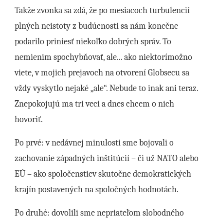
Takže zvonka sa zdá, že po mesiacoch turbulencií
plných neistoty z budúcnosti sa nám konečne
podarilo priniesť niekoľko dobrých správ. To
nemienim spochybňovať, ale... ako niektorímožno
viete, v mojich prejavoch na otvorení Globsecu sa
vždy vyskytlo nejaké „ale“. Nebude to inak ani teraz.
Znepokojujú ma tri veci a dnes chcem o nich
hovoriť.
Po prvé: v nedávnej minulosti sme bojovali o
zachovanie západných inštitúcií – či už NATO alebo
EÚ – ako spoločenstiev skutočne demokratických
krajín postavených na spoločných hodnotách.
Po druhé: dovolili sme nepriateľom slobodného