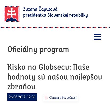
Zuzana Čaputová
prezidentka Slovenskej republiky
Otv
Oficiálny program
Kiska na Globsecu: Naše
hodnoty sú našou najlepšou
zbraňou
26.05.2017, 12:36
Obrana a bezpečnosť