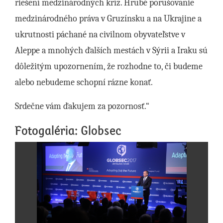
riešení medzinárodných kríz. Hrubé porušovanie
medzinárodného práva v Gruzínsku a na Ukrajine a
ukrutnosti páchané na civilnom obyvateľstve v
Aleppe a mnohých ďalších mestách v Sýrii a Iraku sú
dôležitým upozornením, že rozhodne to, či budeme
alebo nebudeme schopní rázne konať.
Srdečne vám ďakujem za pozornosť.“
Fotogaléria: Globsec