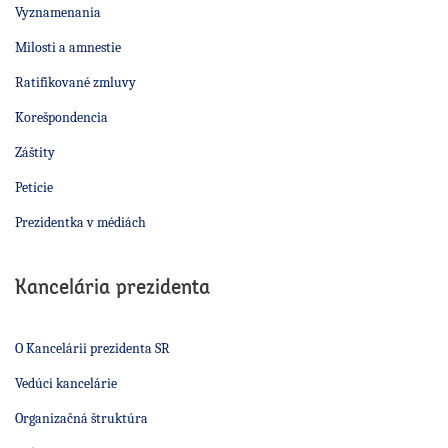
Vyznamenania
Milosti a amnestie
Ratifikované zmluvy
Korešpondencia
Záštity
Petície
Prezidentka v médiách
Kancelária prezidenta
O Kancelárii prezidenta SR
Vedúci kancelárie
Organizačná štruktúra