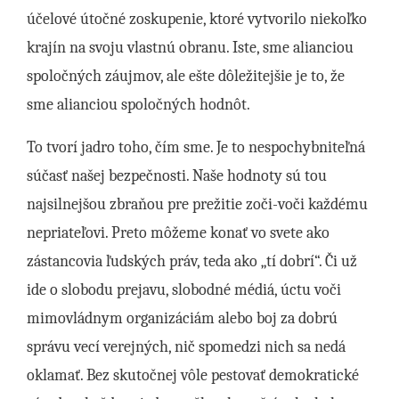
účelové útočné zoskupenie, ktoré vytvorilo niekoľko
krajín na svoju vlastnú obranu. Iste, sme alianciou
spoločných záujmov, ale ešte dôležitejšie je to, že
sme alianciou spoločných hodnôt.
To tvorí jadro toho, čím sme. Je to nespochybniteľná
súčasť našej bezpečnosti. Naše hodnoty sú tou
najsilnejšou zbraňou pre prežitie zoči-voči každému
nepriateľovi. Preto môžeme konať vo svete ako
zástancovia ľudských práv, teda ako „tí dobrí“. Či už
ide o slobodu prejavu, slobodné médiá, úctu voči
mimovládnym organizáciám alebo boj za dobrú
správu vecí verejných, nič spomedzi nich sa nedá
oklamať. Bez skutočnej vôle pestovať demokratické