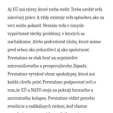
Aj EÚ má výzvy, ktoré treba riešiť. Treba urobiť veľa
náročnej práce. A vždy existuje veľa spôsobov, ako sa
veci môžu pokaziť. Nemám teda v úmysle
vypočítavať všetky problémy, v ktorých sa
nachádzame. Alebo podceňovať úlohy, ktoré máme
pred sebou ako jednotlivci aj ako spoločnosť.
Prestaňme sa však hrať na nepriateľov
mierumilovného a prosperujúceho Západu.
Prestaňme vytvárať obraz apokalypsy, ktorá má
každú chvíľu prísť. Prestaňme podporovať reči o
tom,že EÚ a NATO stoja na pokraji hrozného a
nezvratného kolapsu. Prestaňme vidieť potrebu
revolúcie a radikálnych riešení, keď vlastne