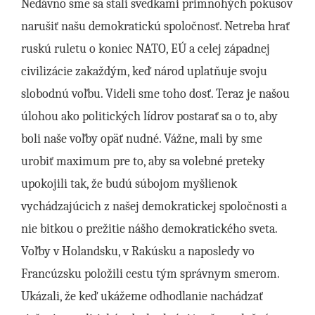
Nedávno sme sa stali svedkami primnohých pokusov
narušiť našu demokratickú spoločnosť. Netreba hrať
ruskú ruletu o koniec NATO, EÚ a celej západnej
civilizácie zakaždým, keď národ uplatňuje svoju
slobodnú voľbu. Videli sme toho dosť. Teraz je našou
úlohou ako politických lídrov postarať sa o to, aby
boli naše voľby opäť nudné. Vážne, mali by sme
urobiť maximum pre to, aby sa volebné preteky
upokojili tak, že budú súbojom myšlienok
vychádzajúcich z našej demokratickej spoločnosti a
nie bitkou o prežitie nášho demokratického sveta.
Voľby v Holandsku, v Rakúsku a naposledy vo
Francúzsku položili cestu tým správnym smerom.
Ukázali, že keď ukážeme odhodlanie nachádzať