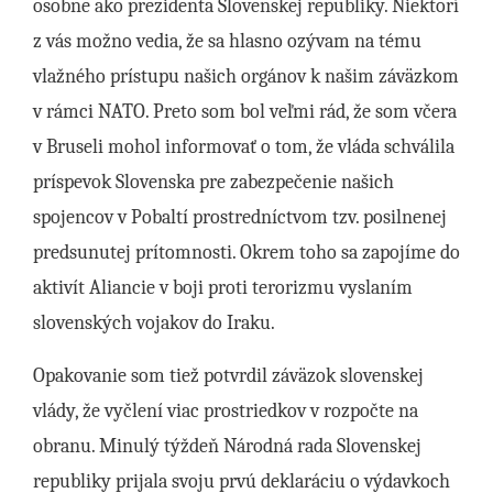
osobne ako prezidenta Slovenskej republiky. Niektorí
z vás možno vedia, že sa hlasno ozývam na tému
vlažného prístupu našich orgánov k našim záväzkom
v rámci NATO. Preto som bol veľmi rád, že som včera
v Bruseli mohol informovať o tom, že vláda schválila
príspevok Slovenska pre zabezpečenie našich
spojencov v Pobaltí prostredníctvom tzv. posilnenej
predsunutej prítomnosti. Okrem toho sa zapojíme do
aktivít Aliancie v boji proti terorizmu vyslaním
slovenských vojakov do Iraku.
Opakovanie som tiež potvrdil záväzok slovenskej
vlády, že vyčlení viac prostriedkov v rozpočte na
obranu. Minulý týždeň Národná rada Slovenskej
republiky prijala svoju prvú deklaráciu o výdavkoch