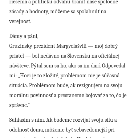
riešenia a politickú odvahu brániť naše spoločné
zásady a hodnoty, môžeme sa spoľahnúť na
verejnosť.
Dámy a páni,
Gruzínsky prezident Margvelašvili — môj dobrý
priateľ — bol nedávno na Slovensku na oficiálnej
návšteve. Pýtal som sa ho, ako sa im darí. Odpovedal
mi: „Hoci je to zložité, problémom nie je súčasná
situácia. Problémom bude, ak rezignujem na svoju
morálnu povinnosť a prestaneme bojovať za to, čo je
správne.“
Súhlasím s ním. Ak budeme rozvíjať svoju silu a
odolnosť doma, môžeme byť sebavedomejší pri