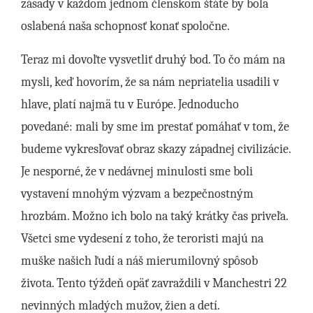
zásady v každom jednom členskom štáte by bola
oslabená naša schopnosť konať spoločne.
Teraz mi dovoľte vysvetliť druhý bod. To čo mám na
mysli, keď hovorím, že sa nám nepriatelia usadili v
hlave, platí najmä tu v Európe. Jednoducho
povedané: mali by sme im prestať pomáhať v tom, že
budeme vykresľovať obraz skazy západnej civilizácie.
Je nesporné, že v nedávnej minulosti sme boli
vystavení mnohým výzvam a bezpečnostným
hrozbám. Možno ich bolo na taký krátky čas priveľa.
Všetci sme vydesení z toho, že teroristi majú na
muške našich ľudí a náš mierumilovný spôsob
života. Tento týždeň opäť zavraždili v Manchestri 22
nevinných mladých mužov, žien a detí.