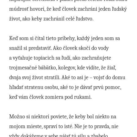
múdrosť hovorí, že keď človek zachráni jeden ľudský
život, ako keby zachránil celé ľudstvo.
Keď som si čítal tieto príbehy, každý jeden som sa
snažil si predstaviť. Ako človek skočí do vody
a vyťahuje topiacich sa ľudí, ako zachraňujete
trojmesačné bábätko, kolegov, kde vidíte, že žiaľ,
dvaja svoj život stratili. Aké to asi je – vojsť do domu
hľadať stratenu osobu, aké to je dávať prvú pomoc,
keď vám človek zomiera pod rukami.
Možno si niektorí poviete, že keby bol niekto na
mojom mieste, spraví to isté. Nie je to pravda, nie
vždy dokážeme v sebe nájsť tú silu a zbabelo