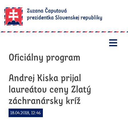
Zuzana Čaputová
prezidentka Slovenskej republiky
Otv
Oficiálny program
Andrej Kiska prijal
laureátov ceny Zlatý
záchranársky kríž
18.04.2018, 12:46