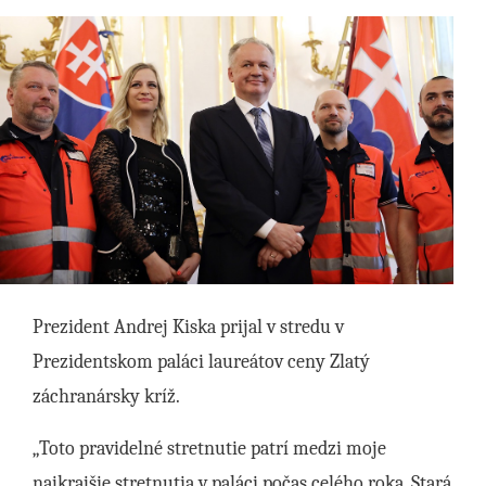
Prezident Andrej Kiska prijal v stredu v
Prezidentskom paláci laureátov ceny Zlatý
záchranársky kríž.
„Toto pravidelné stretnutie patrí medzi moje
najkrajšie stretnutia v paláci počas celého roka. Stará