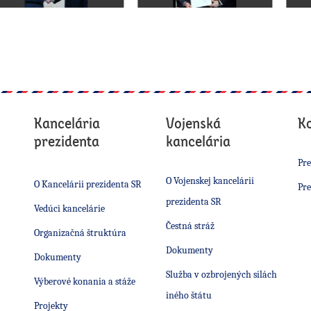
Kancelária
Vojenská
K
prezidenta
kancelária
Pre
O Vojenskej kancelárii
O Kancelárii prezidenta SR
Pre
prezidenta SR
Vedúci kancelárie
Čestná stráž
Organizačná štruktúra
Dokumenty
Dokumenty
Služba v ozbrojených silách
Výberové konania a stáže
iného štátu
Projekty