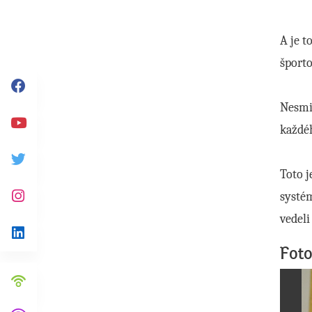
A je 
športo
Facebook
Nesmie
každéh
Youtube
Twitter
Toto j
systé
Instagram
vedeli
Linkedin
Foto