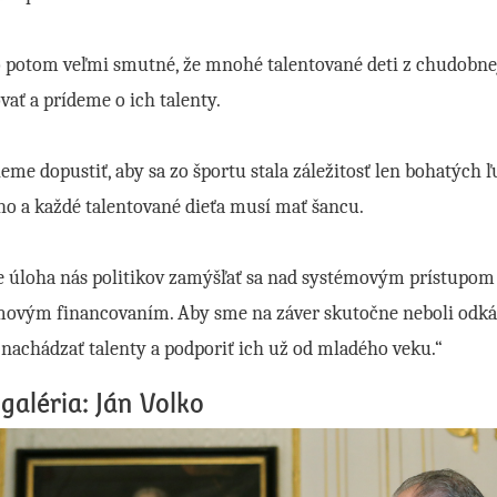
to potom veľmi smutné, že mnohé talentované deti z chudobn
vať a prídeme o ich talenty.
me dopustiť, aby sa zo športu stala záležitosť len bohatých ľ
o a každé talentované dieťa musí mať šancu.
e úloha nás politikov zamýšľať sa nad systémovým prístupom 
movým financovaním. Aby sme na záver skutočne neboli odká
 nachádzať talenty a podporiť ich už od mladého veku.“
galéria: Ján Volko