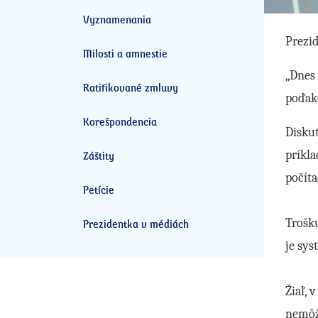
Vyznamenania
Prezid
Milosti a amnestie
„Dnes 
Ratifikované zmluvy
poďako
Korešpondencia
Diskut
príkla
Záštity
počíta
Petície
Trošku
Prezidentka v médiách
je sys
Žiaľ, 
nemôž