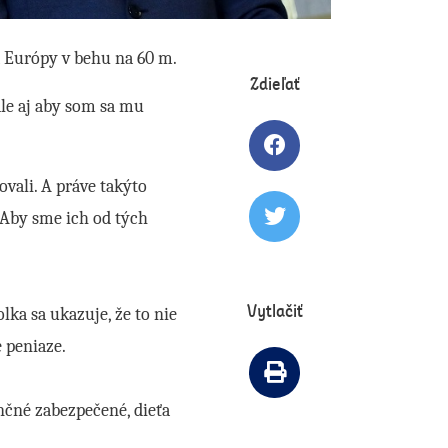
ra Európy v behu na 60 m.
Zdieľať
le aj aby som sa mu
Zdielať článok na 
ovali. A práve takýto
. Aby sme ich od tých
Tweetovať článok
Vytlačiť
lka sa ukazuje, že to nie
é peniaze.
Vytlačiť článok
ančné zabezpečené, dieťa