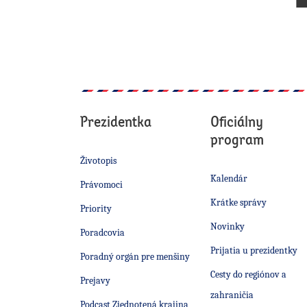
Prezidentka
Oficiálny
program
Životopis
Kalendár
Právomoci
Krátke správy
Priority
Novinky
Poradcovia
Prijatia u prezidentky
Poradný orgán pre menšiny
Cesty do regiónov a
Prejavy
zahraničia
Podcast Zjednotená krajina