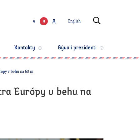
Zmeniť jazyk
Otvoriť vyhľ
A
A
A
English
Zmeniť veľkosť te
Kontakty
Bývalí prezidenti
urópy v behu na 60 m
stra Európy v behu na