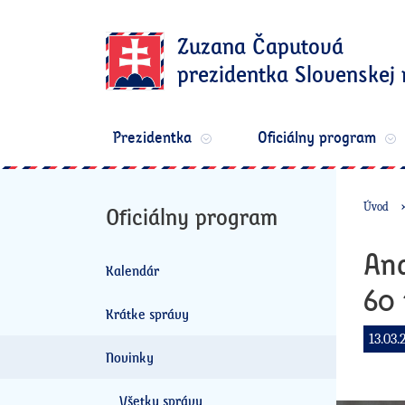
Zuzana Čaputová
prezidentka Slovenskej 
Prezidentka
Oficiálny program
Úvod
Oficiálny program
And
Kalendár
60
Krátke správy
13.03.
Novinky
Všetky správy