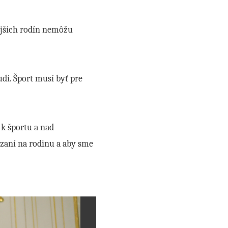
ejších rodín nemôžu
udí. Šport musí byť pre
k športu a nad
zaní na rodinu a aby sme