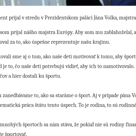
ent prijal v stredu v Prezidentskom paláci Jána Volka, majst
som prijal nášho majstra Európy. Aby som mu zablahoželal, a
val za to, ako úspešne reprezentuje našu krajinu.
ovali sme aj o tom, ako naše deti motivovať k tomu, aby šport
d je to, čo naše deti potrebujú vidieť, aby ich to namotivovalo
čov a hier dostali ku športu.
 zanedbávame to, ako sa staráme o šport. Aj v prípade pána Vo
tematická práca štátu tento úspech. To je rodina, to sú rodinn
v mnohých športoch sa nám stáva, že pokiaľ nie sú rodiny fin
e športovať.