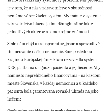
sa hovorí takzvaný systémový problém. Náš problém
je v tom, že u nás v zdravotníctve v skutočnosti
nemáme vôbec žiaden systém. My máme v systéme
zdravotníctva hlavne jednu džungľu, silné lakte
jednotlivých aktérov a samozrejme známosti.
Stále nám chýba transparentné, jasné a spravodlivé
financovanie našich nemocníc. Sme poslednou
krajinou Európskej únie, ktorá nezaviedla systém
DRG, platbu na diagnózu pacienta a jej liečenie. Aby -
namiesto neprehľadného financovania - na každom
mieste Slovenska, v každej nemocnici a u každého
pacienta bola garantovaná rovnaká úhrada na jeho
liečenie.