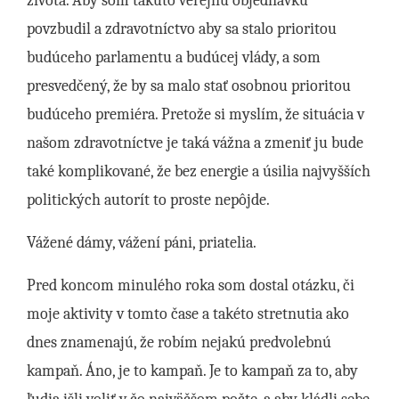
života. Aby som takúto verejnú objednávku
povzbudil a zdravotníctvo aby sa stalo prioritou
budúceho parlamentu a budúcej vlády, a som
presvedčený, že by sa malo stať osobnou prioritou
budúceho premiéra. Pretože si myslím, že situácia v
našom zdravotníctve je taká vážna a zmeniť ju bude
také komplikované, že bez energie a úsilia najvyšších
politických autorít to proste nepôjde.
Vážené dámy, vážení páni, priatelia.
Pred koncom minulého roka som dostal otázku, či
moje aktivity v tomto čase a takéto stretnutia ako
dnes znamenajú, že robím nejakú predvolebnú
kampaň. Áno, je to kampaň. Je to kampaň za to, aby