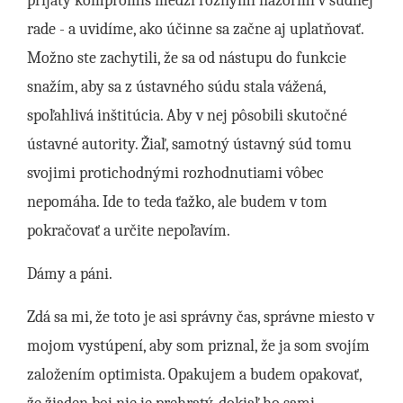
prijatý kompromis medzi rôznymi názormi v súdnej
rade - a uvidíme, ako účinne sa začne aj uplatňovať.
Možno ste zachytili, že sa od nástupu do funkcie
snažím, aby sa z ústavného súdu stala vážená,
spoľahlivá inštitúcia. Aby v nej pôsobili skutočné
ústavné autority. Žiaľ, samotný ústavný súd tomu
svojimi protichodnými rozhodnutiami vôbec
nepomáha. Ide to teda ťažko, ale budem v tom
pokračovať a určite nepoľavím.
Dámy a páni.
Zdá sa mi, že toto je asi správny čas, správne miesto v
mojom vystúpení, aby som priznal, že ja som svojím
založením optimista. Opakujem a budem opakovať,