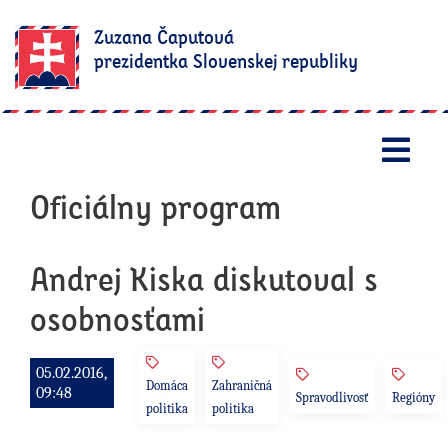
Zuzana Čaputová
prezidentka Slovenskej republiky
Otv
Oficiálny program
Andrej Kiska diskutoval s
osobnosťami
05.02.2016,
Domáca
Zahraničná
09:48
Spravodlivosť
Regióny
politika
politika