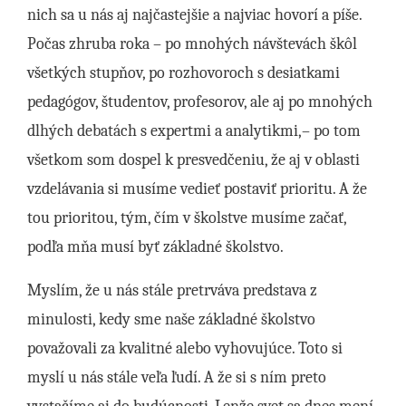
nich sa u nás aj najčastejšie a najviac hovorí a píše.
Počas zhruba roka – po mnohých návštevách škôl
všetkých stupňov, po rozhovoroch s desiatkami
pedagógov, študentov, profesorov, ale aj po mnohých
dlhých debatách s expertmi a analytikmi,– po tom
všetkom som dospel k presvedčeniu, že aj v oblasti
vzdelávania si musíme vedieť postaviť prioritu. A že
tou prioritou, tým, čím v školstve musíme začať,
podľa mňa musí byť základné školstvo.
Myslím, že u nás stále pretrváva predstava z
minulosti, kedy sme naše základné školstvo
považovali za kvalitné alebo vyhovujúce. Toto si
myslí u nás stále veľa ľudí. A že si s ním preto