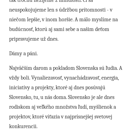
tak trochu nežijeme z minulosti. Či sa
neuspokojujeme len s údržbou prítomnosti - v
niečom lepšie, v inom horšie. A málo myslíme na
budúcnosť, ktorú aj sami sebe a našim deťom
pripravujeme už dnes.
Dámy a páni.
Najväčším darom a pokladom Slovenska sú ľudia. A
vždy boli. Vynaliezavosť, vynachádzavosť, energia,
iniciatívy a projekty, ktoré aj dnes posúvajú
Slovensko, tu, u nás doma. Slovensko je ale dnes
rodiskom aj veľkého množstva ľudí, myšlienok a
projektov, ktoré víťazia v najprísnejšej svetovej
konkurencii.