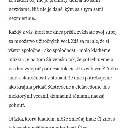
že žiaden boj nie je prehratý, dokiaľ ho sami
nevzdáme. Nič nie je dané, kým sa s tým sami
nezmierime..
Každý z vás, ktorí ste dnes prišli, zvádzate svoj súboj
za množstvo užitočných vecí. Zdá sa mi ale, že si
všetci spoločne - ako spoločnosť - málo kladieme
otázku: je na tom Slovensko tak, že potrebujeme u
nás len vylepšiť pár desiatok čiastkových vecí? Alebo
sme v skutočnosti v situácii, že dnes potrebujeme
ako krajina pridať. Sústredene a cieľavedome. A s
niektorými vecami, domácimi témami, naozaj
pohnúť.
Otázka, ktorú kladiem, môže znieť aj inak: Či znovu