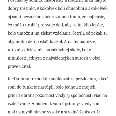
Povedal by som, že historicky a tradične mali takýto
dobrý inštinkt. Akokoľvek boli chudobní a akokoľvek
aj sami nevzdelaní, tak rozumeli tomu, že najlepšie,
čo môžu urobiť pre svoje deti, aby sa im žilo lepšie,
bolo umožniť im získať vzdelanie. Šetrili, odriekali si,
aby mohli deti poslať do škôl. A na tej najnižšej
úrovni vzdelávania, na základnej škole, bol v
minulosti jedným z najváženejších autorít v obci
práve učiteľ.
Keď som sa rozhodol kandidovať za prezidenta, a keď
som do funkcie nastúpil, bolo jednou z mojich
priorít obrátiť pozornosť vlády aj spoločnosti viac na
vzdelávanie. A budem k vám úprimný: vtedy som
mal na mysli hlavne vysoké a stredné školstvo. O