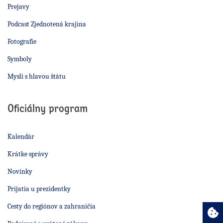
Prejavy
Podcast Zjednotená krajina
Fotografie
Symboly
Mysli s hlavou štátu
Oficiálny program
Kalendár
Krátke správy
Novinky
Prijatia u prezidentky
Cesty do regiónov a zahraničia