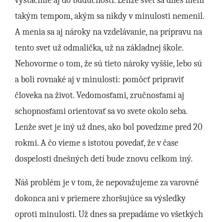
vystačíme aj do budúcnosti. Lenže svet sa dnes mení
takým tempom, akým sa nikdy v minulosti nemenil.
A menia sa aj nároky na vzdelávanie, na prípravu na
tento svet už odmalička, už na základnej škole.
Nehovorme o tom, že sú tieto nároky vyššie, lebo sú
a boli rovnaké aj v minulosti: pomôcť pripraviť
človeka na život. Vedomosťami, zručnosťami aj
schopnosťami orientovať sa vo svete okolo seba.
Lenže svet je iný už dnes, ako bol povedzme pred 20
rokmi. A čo vieme s istotou povedať, že v čase
dospelosti dnešných detí bude znovu celkom iný.
Náš problém je v tom, že nepovažujeme za varovné
dokonca ani v priemere zhoršujúce sa výsledky
oproti minulosti. Už dnes sa prepadáme vo všetkých