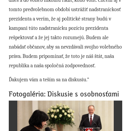
dnes a do volieb nikomu radiť, koho voliť. Chcem aj v
tomto predvolebnom období ustrážiť nadstraníckosť
prezidenta a verím, že aj politické strany budú v
kampani túto nadstranícku pozíciu prezidenta
rešpektovať a že jej takto rozumejú. Budem ale
nabádať občanov, aby sa nevzdávali svojho volebného
práva. Budem pripomínať, že toto je náš štát, naša
republika a naša spoločná zodpovednosť.
Ďakujem vám a teším sa na diskusiu.“
Fotogaléria: Diskusie s osobnosťami