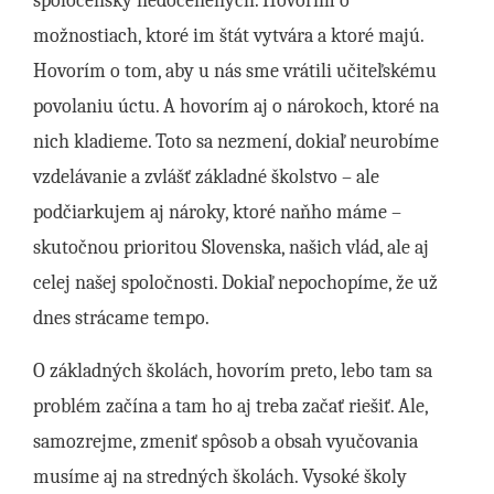
spoločensky nedocenených. Hovorím o
možnostiach, ktoré im štát vytvára a ktoré majú.
Hovorím o tom, aby u nás sme vrátili učiteľskému
povolaniu úctu. A hovorím aj o nárokoch, ktoré na
nich kladieme. Toto sa nezmení, dokiaľ neurobíme
vzdelávanie a zvlášť základné školstvo – ale
podčiarkujem aj nároky, ktoré naňho máme –
skutočnou prioritou Slovenska, našich vlád, ale aj
celej našej spoločnosti. Dokiaľ nepochopíme, že už
dnes strácame tempo.
O základných školách, hovorím preto, lebo tam sa
problém začína a tam ho aj treba začať riešiť. Ale,
samozrejme, zmeniť spôsob a obsah vyučovania
musíme aj na stredných školách. Vysoké školy