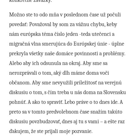
konkrétne záväzky.
Možno ste to odo mňa v poslednom čase už počuli
povedať: Považoval by som za vážnu chybu, keby
nám európska téma číslo jeden -teda utečenci a
migračná vlna smerujúca do Európskej únie - úplne
prekryla všetky naše domáce povinnosti a problémy.
Alebo aby ich odsunula na okraj. Aby sme sa
nerozprávali o tom, aký dlh máme doma voči
občanom. Aby sme nevyužili príležitosť na verejnú
diskusiu o tom, s čím treba u nás doma na Slovensku
pohnúť. A ako to spraviť. Lebo práve o to dnes ide. A
preto sa v tomto predvolebnom čase snažím takúto
diskusiu povzbudzovať, dnes aj tu s vami – a ešte raz
ďakujem, že ste prijali moje pozvanie.