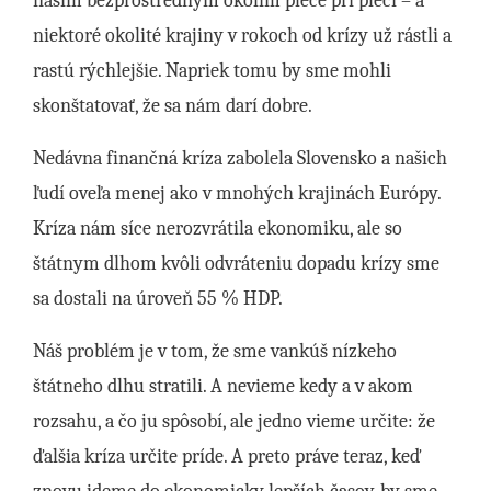
naším bezprostredným okolím plece pri pleci – a
niektoré okolité krajiny v rokoch od krízy už rástli a
rastú rýchlejšie. Napriek tomu by sme mohli
skonštatovať, že sa nám darí dobre.
Nedávna finančná kríza zabolela Slovensko a našich
ľudí oveľa menej ako v mnohých krajinách Európy.
Kríza nám síce nerozvrátila ekonomiku, ale so
štátnym dlhom kvôli odvráteniu dopadu krízy sme
sa dostali na úroveň 55 % HDP.
Náš problém je v tom, že sme vankúš nízkeho
štátneho dlhu stratili. A nevieme kedy a v akom
rozsahu, a čo ju spôsobí, ale jedno vieme určite: že
ďalšia kríza určite príde. A preto práve teraz, keď