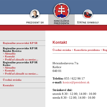
Kontakt
Regionálne pracoviská KP SR
Regionálne pracovisko KP SR
Úvodná stránka
>
Kancelária prezidenta
>
Reg
Banská Bystrica
>
Aktuality
>
Kontakt
>
Prehľad aktualít za mesiac...
Regionálne pracovisko KP SR
Hviezdoslavova 7/a
Košice
Košice
>
Aktuality
040 01
>
Kontakt
>
Prehľad aktualít za mesiac...
Telefón:
055 / 622 96 17
Úvodná stránka
e-mail:
kosice@president.sk
Kontakty
Stránkové dni:
utorok 8.30 - 12.00; 14.00 - 16.00
streda 8.30 - 12.00; 14.00 - 16.00