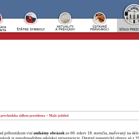
 prechádzka sídlom prezidenta
>
Malá jedáleň
ad príborníkom visí
unikátny obrázok
zo 60. rokov 18. storočia, maľovaný na skl
brázok je pravdepodobne rakúskej proveniencie. Ostatné romantické obrazy sú z 19.