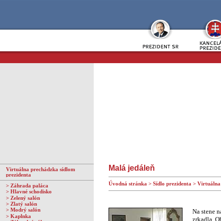
Malá jedáleň
Virtuálna prechádzka sídlom
prezidenta
Úvodná stránka
>
Sídlo prezidenta
>
Virtuálna
>
Záhrada paláca
>
Hlavné schodisko
>
Zelený salón
>
Zlatý salón
>
Modrý salón
Na stene n
>
Kaplnka
zrkadla. O