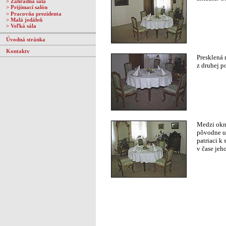
>
Záhradná sála
>
Prijímací salón
>
Pracovňa prezidenta
>
Malá jedáleň
>
Veľká sála
Úvodná stránka
Kontakty
Presklená 
z druhej p
Medzi okn
pôvodne um
patriaci k 
v čase jeh