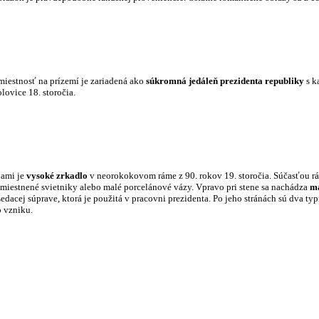
miestnosť na prízemí je zariadená ako
súkromná jedáleň prezidenta
republiky
s k
olovice 18. storočia.
ami je
vysoké zrkadlo
v neorokokovom ráme z 90. rokov 19. storočia. Súčasťou rá
iestnené svietniky alebo malé porcelánové vázy. Vpravo pri stene sa nachádza
ma
sedacej súprave, ktorá je použitá v pracovni prezidenta. Po jeho stránách sú dva typi
o vzniku.