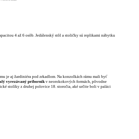
apacitou 4 až 6 osôb. Jedálenský stôl a stoličky sú replikami nábytku
mu je aj žardiniéra pod zrkadlom. Na konzolkách rámu mali byť
lý vyrezávaný príborník
v neorokokových formách, pôvodne
cké stolíky z druhej polovice 18. storočia, aké určite boli v paláci