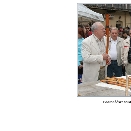
Podroháčske folkló