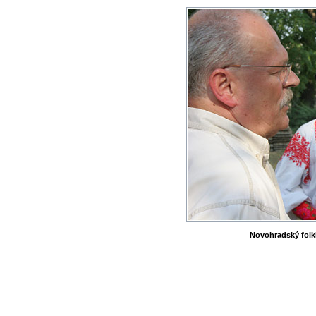
Novohradský folkló