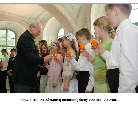
Prijatie detí zo Základnej umeleckej školy v Snine - 2.6.2006