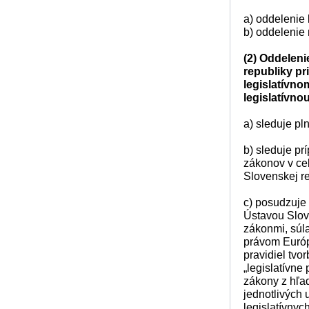
a) oddelenie l
b) oddelenie m
(2) Oddeleni
republiky pr
legislatívno
legislatívno
a) sleduje pl
b) sleduje p
zákonov v cel
Slovenskej re
c) posudzuje
Ústavou Slov
zákonmi, súl
právom Európs
pravidiel tvo
„legislatívne
zákony z hľad
jednotlivých
legislatívnych