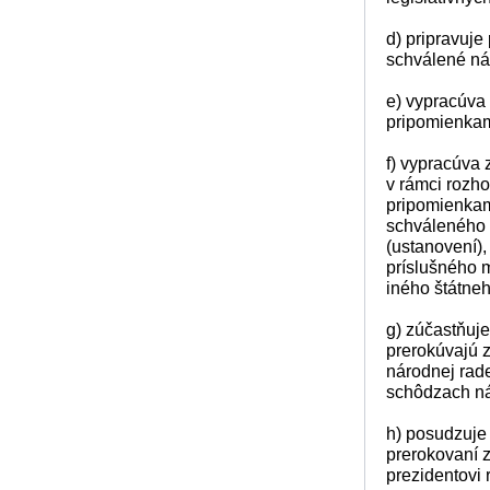
d) pripravuje
schválené ná
e) vypracúva 
pripomienkami
f) vypracúva 
v rámci rozho
pripomienkam
schváleného 
(ustanovení)
príslušného m
iného štátne
g) zúčastňuje
prerokúvajú 
národnej rad
schôdzach ná
h) posudzuje
prerokovaní 
prezidentovi 