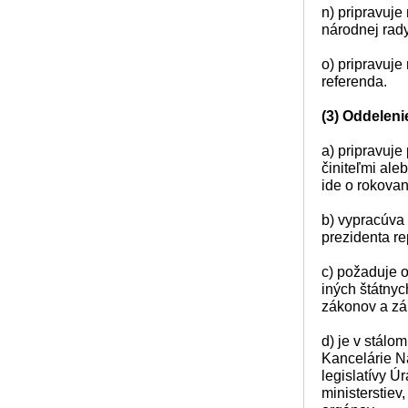
n) pripravuje
národnej rady
o) pripravuje
referenda.
(3) Oddelenie
a) pripravuje
činiteľmi ale
ide o rokovan
b) vypracúva
prezidenta re
c) požaduje o
iných štátnyc
zákonov a zá
d) je v stálo
Kancelárie Ná
legislatívy Ú
ministerstiev