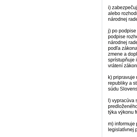
i) zabezpeču
alebo rozhodn
národnej rad
j) po podpis
podpise rozh
národnej rad
podľa zákona 
zmene a dopl
sprístupňuje
vrátení záko
k) pripravuje
republiky a s
súdu Slovensk
l) vypracúva
predloženého 
týka výkonu f
m) informuje 
legislatívnej