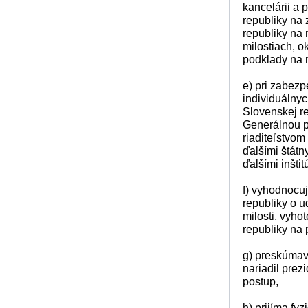
kancelárii a 
republiky na 
republiky na 
milostiach, o
podklady na r
e) pri zabezp
individuálnyc
Slovenskej re
Generálnou p
riaditeľstvom
ďalšími štát
ďalšími inštit
f) vyhodnocu
republiky o u
milosti, vyho
republiky na 
g) preskúmav
nariadil prez
postup,
h) prijíma fy