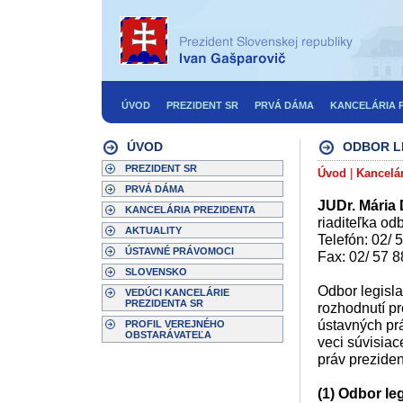
ÚVOD
PREZIDENT SR
PRVÁ DÁMA
KANCELÁRIA 
ÚVOD
ODBOR LE
PREZIDENT SR
Úvod
|
Kancelár
PRVÁ DÁMA
JUDr. Mária
KANCELÁRIA PREZIDENTA
riaditeľka odb
AKTUALITY
Telefón: 02/ 
ÚSTAVNÉ PRÁVOMOCI
Fax: 02/ 57 
SLOVENSKO
Odbor legisla
VEDÚCI KANCELÁRIE
PREZIDENTA SR
rozhodnutí pr
ústavných prá
PROFIL VEREJNÉHO
OBSTARÁVATEĽA
veci súvisiac
práv preziden
(1) Odbor leg