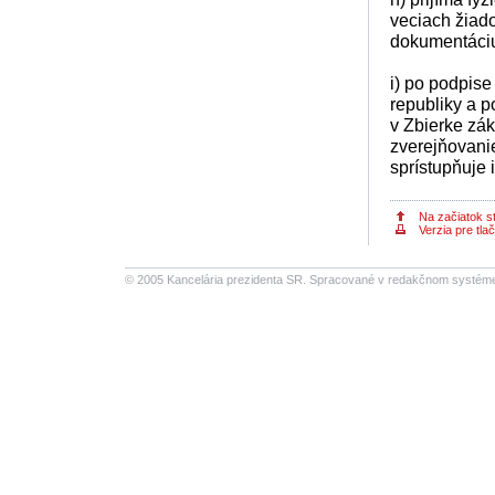
veciach žiado
dokumentáci
i) po podpise
republiky a p
v Zbierke zá
zverejňovanie
sprístupňuje 
Na začiatok s
Verzia pre tlač
© 2005 Kancelária prezidenta SR.
Spracované v redakčnom systéme S