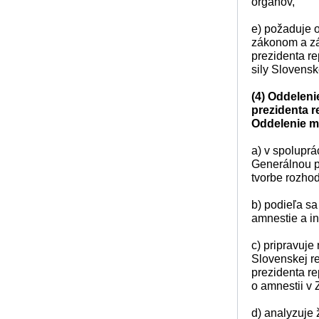
orgánov,
e) požaduje 
zákonom a zá
prezidenta re
sily Slovensk
(4) Oddeleni
prezidenta r
Oddelenie mi
a) v spoluprá
Generálnou pr
tvorbe rozhod
b) podieľa sa
amnestie a in
c) pripravuje
Slovenskej r
prezidenta re
o amnestii v 
d) analyzuje 