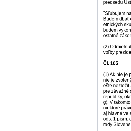
predsedu Úst
"Sľubujem na
Budem dbať o
etnických sku
budem vykoná
ostatné zákon
(2) Odmietnu
voľby prezide
Čl. 105
(1) Ak nie je
nie je zvolen
ešte nezložil
pre závažné d
republiky, ok
g). V takomt
niektoré prá
aj hlavné vel
ods. 1 písm. 
rady Slovensk