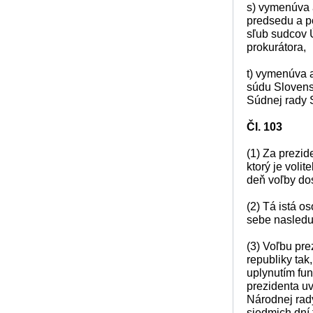
s) vymenúva 
predsedu a p
sľub sudcov 
prokurátora,
t) vymenúva 
súdu Slovensk
Súdnej rady S
Čl. 103
(1) Za prezi
ktorý je voli
deň voľby dos
(2) Tá istá o
sebe nasledu
(3) Voľbu pr
republiky tak
uplynutím fu
prezidenta u
Národnej rady
siedmich dní 