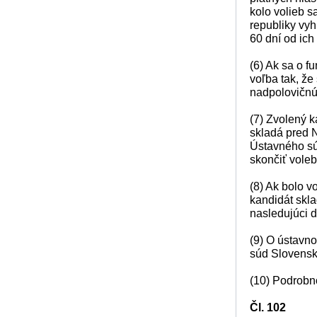
kolo volieb 
republiky vyh
60 dní od ich
(6) Ak sa o f
voľba tak, že
nadpolovičnú
(7) Zvolený k
skladá pred 
Ústavného sú
skončiť vole
(8) Ak bolo 
kandidát skla
nasledujúci d
(9) O ústavno
súd Slovenske
(10) Podrobno
Čl. 102