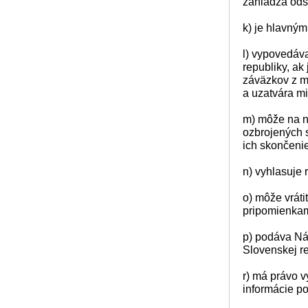
zahládza odsú
k) je hlavným
l) vypovedáv
republiky, ak
záväzkov z m
a uzatvára mi
m) môže na ná
ozbrojených s
ich skončenie
n) vyhlasuje 
o) môže vráti
pripomienkam
p) podáva Ná
Slovenskej re
r) má právo v
informácie po