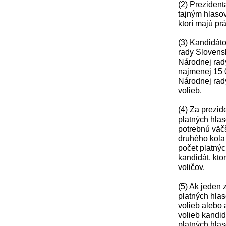
(2) Prezident
tajným hlasov
ktorí majú pr
(3) Kandidát
rady Slovensk
Národnej rady
najmenej 15 
Národnej rad
volieb.
(4) Za prezid
platných hlas
potrebnú väčš
druhého kola v
počet platnýc
kandidát, kto
voličov.
(5) Ak jeden 
platných hlas
volieb alebo 
volieb kandid
platných hlas