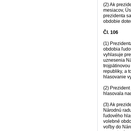
(2) Ak prezid
mesiacov, Úst
prezidenta sa
obdobie doter
Čl. 106
(1) Preziden
obdobia ľudo
vyhlasuje pr
uznesenia Ná
trojpätinovo
republiky, a 
hlasovanie vy
(2) Prezident
hlasovala na
(3) Ak prezid
Národnú radu
ľudového hla
volebné obdo
voľby do Náro