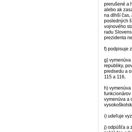
prerušené a 
alebo ak zas
na dlhší čas,
posledných š
vojnového st
radu Slovensk
prezidenta ne
f) podpisuje 
g) vymenúva 
republiky, po
predsedu a o
115 a 116,
h) vymenúva 
funkcionárov 
vymenúva a o
vysokoškolsk
i) udeľuje vy
j) odpúšťa a 