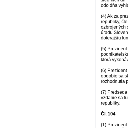
odo dňa vyhl
(4) Ak za pr
republiky, čl
ozbrojených s
úradu Sloven
doterajšiu fun
(5) Prezident
podnikateľsk
ktorá vykoná
(6) Prezident
obdobie sa s
rozhodnutia 
(7) Predseda
vzdanie sa f
republiky.
Čl. 104
(1) Prezident