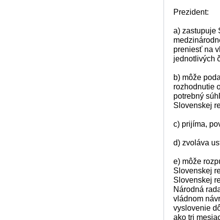
Prezident:
a) zastupuje 
medzinárodn
preniesť na v
jednotlivých 
b) môže poda
rozhodnutie 
potrebný súhl
Slovenskej re
c) prijíma, p
d) zvoláva u
e) môže rozp
Slovenskej r
Slovenskej re
Národná rada
vládnom návrh
vyslovenie dô
ako tri mesia