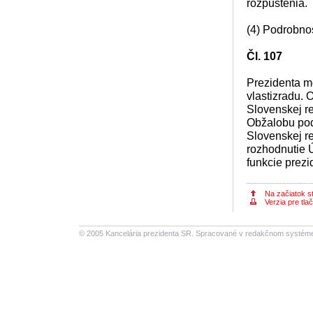
rozpustenia.
(4) Podrobnos
Čl. 107
Prezidenta m
vlastizradu.
Slovenskej re
Obžalobu pod
Slovenskej re
rozhodnutie 
funkcie prezi
Na začiatok s
Verzia pre tlač
© 2005 Kancelária prezidenta SR.
Spracované v redakčnom systéme S