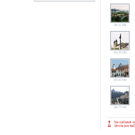
(36,11 kB)
(42,36 kB)
(35,82 kB)
(36,73 kB)
Na začiatok s
Verzia pre tlač