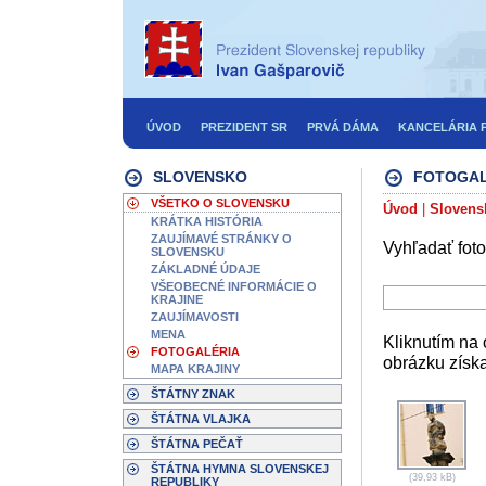
ÚVOD
PREZIDENT SR
PRVÁ DÁMA
KANCELÁRIA 
SLOVENSKO
FOTOGAL
VŠETKO O SLOVENSKU
Úvod
|
Slovens
KRÁTKA HISTÓRIA
ZAUJÍMAVÉ STRÁNKY O
Vyhľadať foto
SLOVENSKU
ZÁKLADNÉ ÚDAJE
VŠEOBECNÉ INFORMÁCIE O
KRAJINE
ZAUJÍMAVOSTI
MENA
Kliknutím na 
FOTOGALÉRIA
obrázku získ
MAPA KRAJINY
ŠTÁTNY ZNAK
ŠTÁTNA VLAJKA
ŠTÁTNA PEČAŤ
ŠTÁTNA HYMNA SLOVENSKEJ
(39,93 kB)
REPUBLIKY