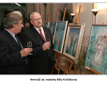
Vernisáž ak. maliarky Běly Kolčákovej