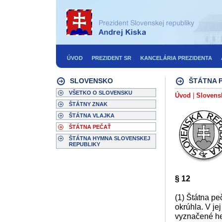
ÚVOD
PREZIDENT SR
KANCELÁRIA PREZIDENTA
SLOVENSKO
ŠTÁTNA 
VŠETKO O SLOVENSKU
Úvod
|
Slovens
ŠTÁTNY ZNAK
ŠTÁTNA VLAJKA
ŠTÁTNA PEČAŤ
ŠTÁTNA HYMNA SLOVENSKEJ
REPUBLIKY
§ 12
(1) Štátna pe
okrúhla. V je
vyznačené he