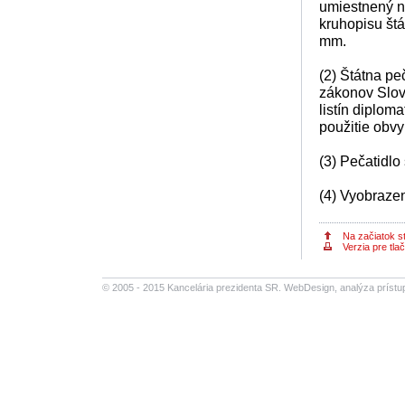
umiestnený ná
kruhopisu štát
mm.
(2) Štátna pe
zákonov Slov
listín diploma
použitie obvy
(3) Pečatidlo
(4) Vyobrazen
Na začiatok s
Verzia pre tlač
© 2005 - 2015 Kancelária prezidenta SR.
WebDesign
,
analýza prístu